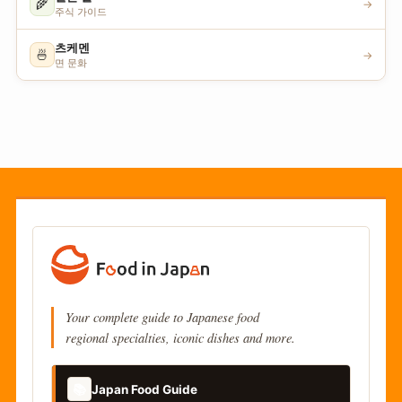
🌾
→
주식 가이드
츠케멘
🍜
→
면 문화
Your complete guide to Japanese food
regional specialties, iconic dishes and more.
📚
Japan Food Guide