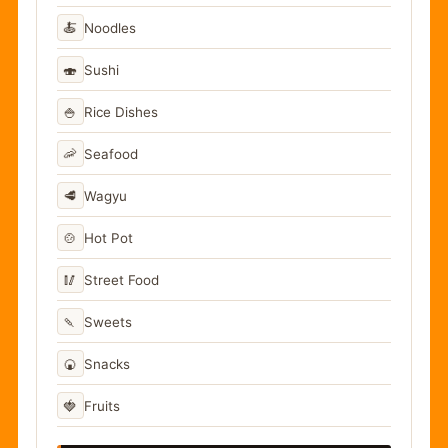
🍝
Noodles
🍣
Sushi
🍚
Rice Dishes
🦐
Seafood
🥩
Wagyu
🍲
Hot Pot
🥢
Street Food
🍡
Sweets
🍘
Snacks
🍓
Fruits