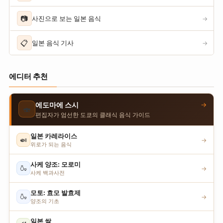
📷
사진으로 보는 일본 음식
→
📋
일본 음식 기사
→
에디터 추천
→
에도마에 스시
🍣
편집자가 엄선한 도쿄의 클래식 음식 가이드
일본 카레라이스
🍛
→
위로가 되는 음식
사케 양조: 모로미
🍶
→
사케 백과사전
모토: 효모 발효제
🍶
→
양조의 기초
일본 쌀