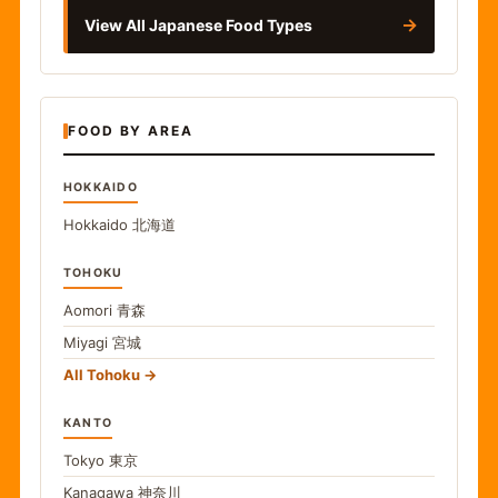
→
View All Japanese Food Types
FOOD BY AREA
HOKKAIDO
Hokkaido
北海道
TOHOKU
Aomori
青森
Miyagi
宮城
All Tohoku
KANTO
Tokyo
東京
Kanagawa
神奈川