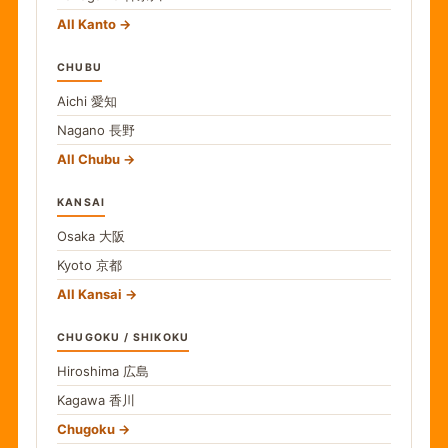
All Kanto
CHUBU
Aichi
愛知
Nagano
長野
All Chubu
KANSAI
Osaka
大阪
Kyoto
京都
All Kansai
CHUGOKU / SHIKOKU
Hiroshima
広島
Kagawa
香川
Chugoku