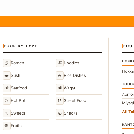
FOOD BY TYPE
FOO
HOKK
🍜
🍝
Ramen
Noodles
Hokka
🍣
🍚
Sushi
Rice Dishes
TOHO
🦐
🥩
Seafood
Wagyu
Aomor
🍲
🥢
Hot Pot
Street Food
Miyag
All T
🍡
🍘
Sweets
Snacks
KANT
🍓
Fruits