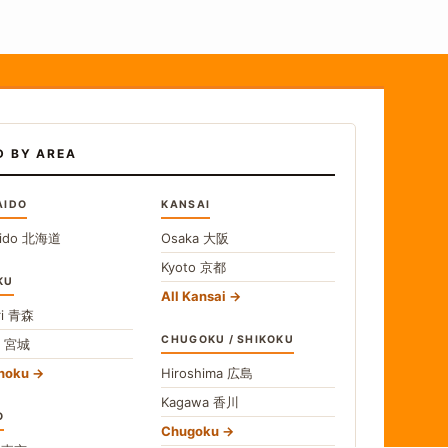
D BY AREA
AIDO
KANSAI
ido
北海道
Osaka
大阪
Kyoto
京都
KU
All Kansai
i
青森
CHUGOKU / SHIKOKU
i
宮城
ohoku
Hiroshima
広島
Kagawa
香川
O
Chugoku