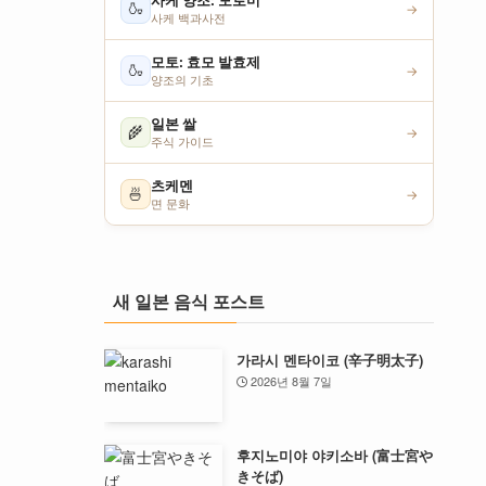
사케 양조: 모로미
🍶
→
사케 백과사전
모토: 효모 발효제
🍶
→
양조의 기초
일본 쌀
🌾
→
주식 가이드
츠케멘
🍜
→
면 문화
새 일본 음식 포스트
가라시 멘타이코 (辛子明太子)
2026년 8월 7일
후지노미야 야키소바 (富士宮や
きそば)