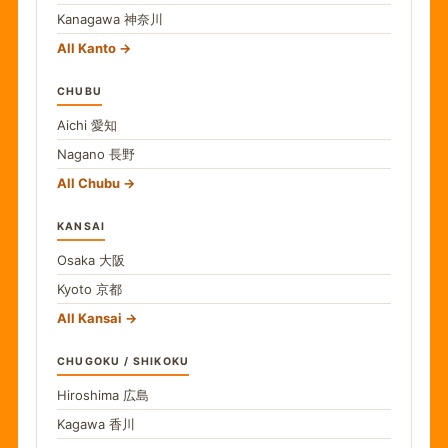
Kanagawa
神奈川
All Kanto
CHUBU
Aichi
愛知
Nagano
長野
All Chubu
KANSAI
Osaka
大阪
Kyoto
京都
All Kansai
CHUGOKU / SHIKOKU
Hiroshima
広島
Kagawa
香川