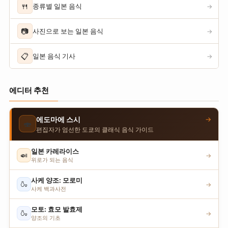
🍴
종류별 일본 음식
→
📷
사진으로 보는 일본 음식
→
📋
일본 음식 기사
→
에디터 추천
→
에도마에 스시
🍣
편집자가 엄선한 도쿄의 클래식 음식 가이드
일본 카레라이스
🍛
→
위로가 되는 음식
사케 양조: 모로미
🍶
→
사케 백과사전
모토: 효모 발효제
🍶
→
양조의 기초