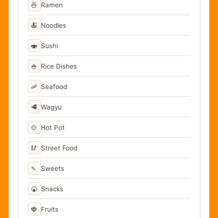
🍜
Ramen
🍝
Noodles
🍣
Sushi
🍚
Rice Dishes
🦐
Seafood
🥩
Wagyu
🍲
Hot Pot
🥢
Street Food
🍡
Sweets
🍘
Snacks
🍓
Fruits