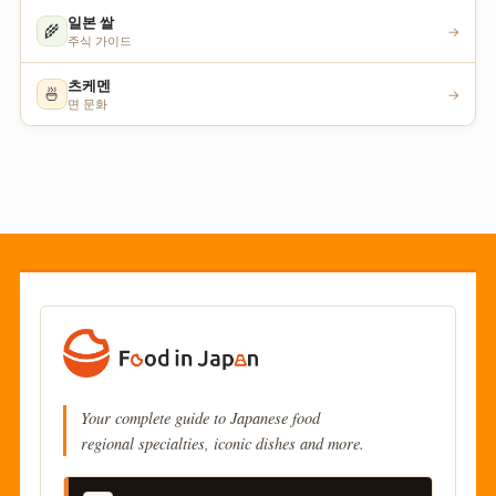
일본 쌀
🌾
→
주식 가이드
츠케멘
🍜
→
면 문화
Your complete guide to Japanese food
regional specialties, iconic dishes and more.