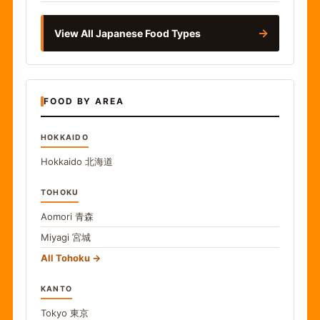
→
View All Japanese Food Types
FOOD BY AREA
HOKKAIDO
Hokkaido
北海道
TOHOKU
Aomori
青森
Miyagi
宮城
All Tohoku
KANTO
Tokyo
東京