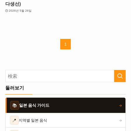
다생선)
2026년 5월 26일
1
둘러보기
📚
일본 음식 가이드
→
📍
지역별 일본 음식
→