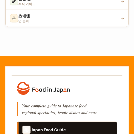
🌾
→
주식 가이드
츠케멘
🍜
→
면 문화
Your complete guide to Japanese food
regional specialties, iconic dishes and more.
📚
Japan Food Guide