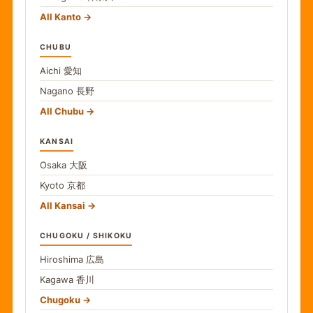
All Kanto
CHUBU
Aichi
愛知
Nagano
長野
All Chubu
KANSAI
Osaka
大阪
Kyoto
京都
All Kansai
CHUGOKU / SHIKOKU
Hiroshima
広島
Kagawa
香川
Chugoku