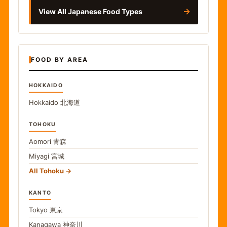
→
View All Japanese Food Types
FOOD BY AREA
HOKKAIDO
Hokkaido
北海道
TOHOKU
Aomori
青森
Miyagi
宮城
All Tohoku
KANTO
Tokyo
東京
Kanagawa
神奈川