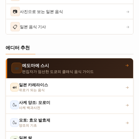
📷
사진으로 보는 일본 음식
→
📋
일본 음식 기사
→
에디터 추천
→
에도마에 스시
🍣
편집자가 엄선한 도쿄의 클래식 음식 가이드
일본 카레라이스
🍛
→
위로가 되는 음식
사케 양조: 모로미
🍶
→
사케 백과사전
모토: 효모 발효제
🍶
→
양조의 기초
일본 쌀