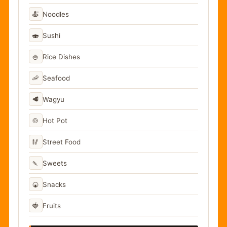
🍝
Noodles
🍣
Sushi
🍚
Rice Dishes
🦐
Seafood
🥩
Wagyu
🍲
Hot Pot
🥢
Street Food
🍡
Sweets
🍘
Snacks
🍓
Fruits