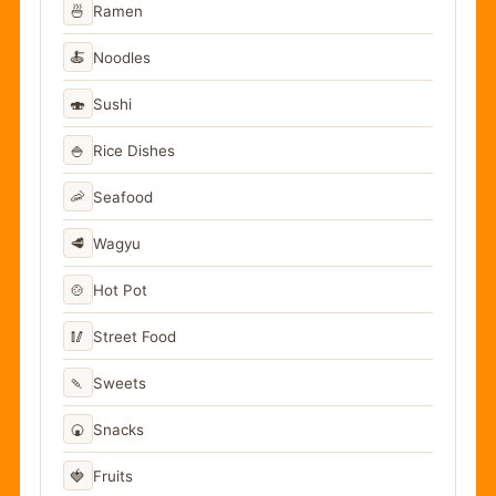
🍜
Ramen
🍝
Noodles
🍣
Sushi
🍚
Rice Dishes
🦐
Seafood
🥩
Wagyu
🍲
Hot Pot
🥢
Street Food
🍡
Sweets
🍘
Snacks
🍓
Fruits