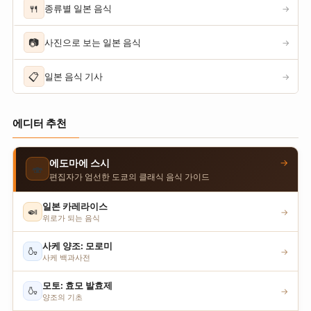
🍴
종류별 일본 음식
→
📷
사진으로 보는 일본 음식
→
📋
일본 음식 기사
→
에디터 추천
→
에도마에 스시
🍣
편집자가 엄선한 도쿄의 클래식 음식 가이드
일본 카레라이스
🍛
→
위로가 되는 음식
사케 양조: 모로미
🍶
→
사케 백과사전
모토: 효모 발효제
🍶
→
양조의 기초