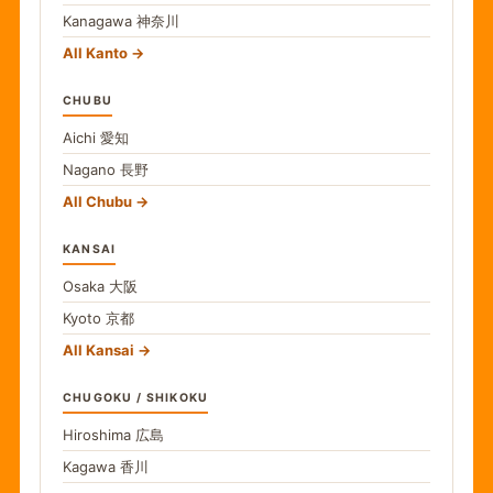
Kanagawa
神奈川
All Kanto
CHUBU
Aichi
愛知
Nagano
長野
All Chubu
KANSAI
Osaka
大阪
Kyoto
京都
All Kansai
CHUGOKU / SHIKOKU
Hiroshima
広島
Kagawa
香川