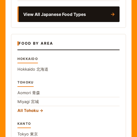
→
View All Japanese Food Types
FOOD BY AREA
HOKKAIDO
Hokkaido
北海道
TOHOKU
Aomori
青森
Miyagi
宮城
All Tohoku
KANTO
Tokyo
東京