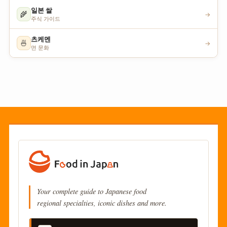
일본 쌀
🌾
→
주식 가이드
츠케멘
🍜
→
면 문화
Your complete guide to Japanese food
regional specialties, iconic dishes and more.