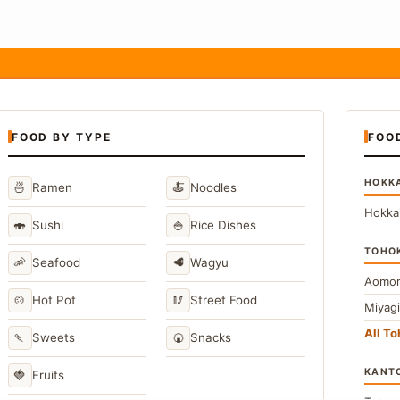
FOOD BY TYPE
FOO
HOKK
🍜
🍝
Ramen
Noodles
Hokka
🍣
🍚
Sushi
Rice Dishes
TOHO
🦐
🥩
Seafood
Wagyu
Aomor
🍲
🥢
Hot Pot
Street Food
Miyag
All T
🍡
🍘
Sweets
Snacks
KANT
🍓
Fruits