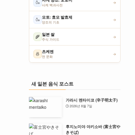
사케 양조: 모로미
🍶
→
사케 백과사전
모토: 효모 발효제
🍶
→
양조의 기초
일본 쌀
🌾
→
주식 가이드
츠케멘
🍜
→
면 문화
새 일본 음식 포스트
가라시 멘타이코 (辛子明太子)
2026년 8월 7일
후지노미야 야키소바 (富士宮や
きそば)