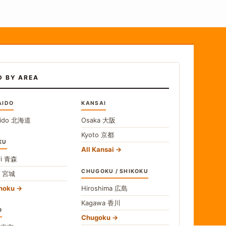
D BY AREA
AIDO
KANSAI
ido
北海道
Osaka
大阪
Kyoto
京都
KU
All Kansai
i
青森
CHUGOKU / SHIKOKU
i
宮城
ohoku
Hiroshima
広島
Kagawa
香川
O
Chugoku