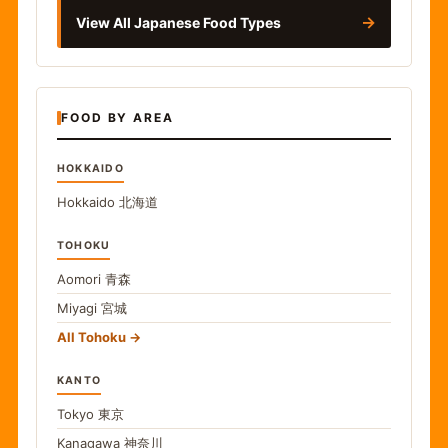
→
View All Japanese Food Types
FOOD BY AREA
HOKKAIDO
Hokkaido
北海道
TOHOKU
Aomori
青森
Miyagi
宮城
All Tohoku
KANTO
Tokyo
東京
Kanagawa
神奈川