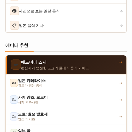
📷
사진으로 보는 일본 음식
→
📋
일본 음식 기사
→
에디터 추천
→
에도마에 스시
🍣
편집자가 엄선한 도쿄의 클래식 음식 가이드
일본 카레라이스
🍛
→
위로가 되는 음식
사케 양조: 모로미
🍶
→
사케 백과사전
모토: 효모 발효제
🍶
→
양조의 기초
일본 쌀