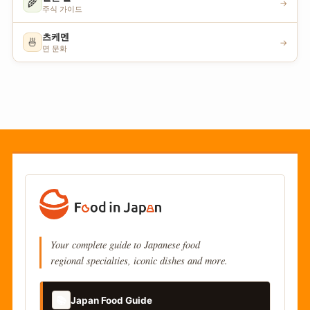
🌾
→
주식 가이드
츠케멘
🍜
→
면 문화
Your complete guide to Japanese food
regional specialties, iconic dishes and more.
📚
Japan Food Guide