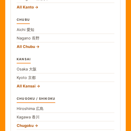
All Kanto
CHUBU
Aichi
愛知
Nagano
長野
All Chubu
KANSAI
Osaka
大阪
Kyoto
京都
All Kansai
CHUGOKU / SHIKOKU
Hiroshima
広島
Kagawa
香川
Chugoku