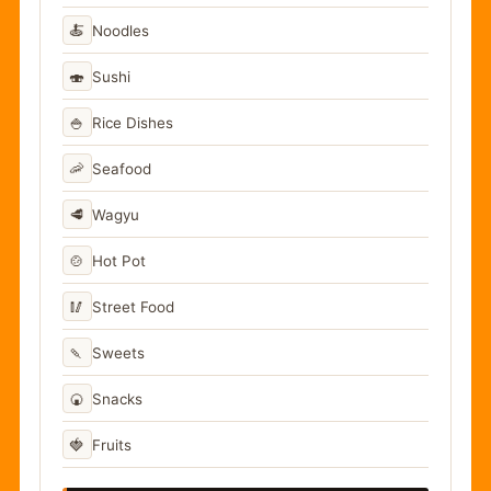
🍝
Noodles
🍣
Sushi
🍚
Rice Dishes
🦐
Seafood
🥩
Wagyu
🍲
Hot Pot
🥢
Street Food
🍡
Sweets
🍘
Snacks
🍓
Fruits