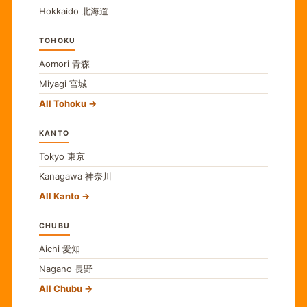
Hokkaido
北海道
TOHOKU
Aomori
青森
Miyagi
宮城
All Tohoku
KANTO
Tokyo
東京
Kanagawa
神奈川
All Kanto
CHUBU
Aichi
愛知
Nagano
長野
All Chubu