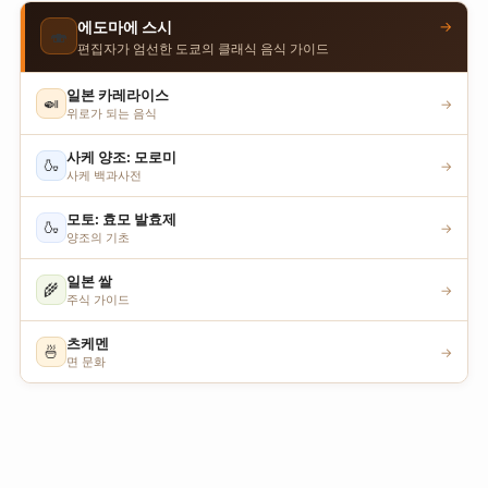
→
에도마에 스시
🍣
편집자가 엄선한 도쿄의 클래식 음식 가이드
일본 카레라이스
🍛
→
위로가 되는 음식
사케 양조: 모로미
🍶
→
사케 백과사전
모토: 효모 발효제
🍶
→
양조의 기초
일본 쌀
🌾
→
주식 가이드
츠케멘
🍜
→
면 문화