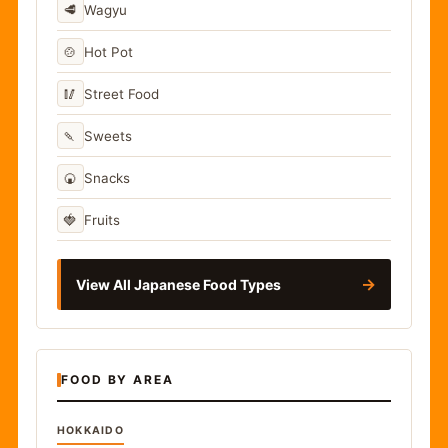
🥩
Wagyu
🍲
Hot Pot
🥢
Street Food
🍡
Sweets
🍘
Snacks
🍓
Fruits
→
View All Japanese Food Types
FOOD BY AREA
HOKKAIDO