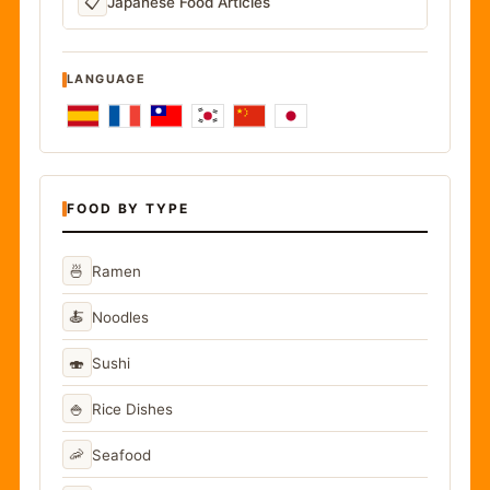
📋
Japanese Food Articles
LANGUAGE
FOOD BY TYPE
🍜
Ramen
🍝
Noodles
🍣
Sushi
🍚
Rice Dishes
🦐
Seafood