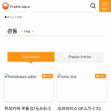
MENU
ホーム
관동
관동
– tag –
New Articles
Popular Articles
군마
도쿄
히모카와 우동 (ひもかわう
오므라이스 (オムライス)