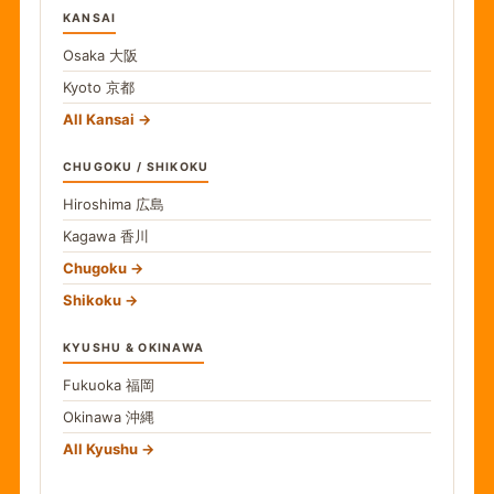
KANSAI
Osaka
大阪
Kyoto
京都
All Kansai
CHUGOKU / SHIKOKU
Hiroshima
広島
Kagawa
香川
Chugoku
Shikoku
KYUSHU & OKINAWA
Fukuoka
福岡
Okinawa
沖縄
All Kyushu