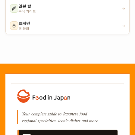
일본 쌀
🌾
→
주식 가이드
츠케멘
🍜
→
면 문화
Your complete guide to Japanese food
regional specialties, iconic dishes and more.