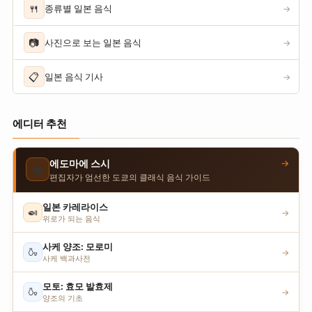
🍴
종류별 일본 음식
→
📷
사진으로 보는 일본 음식
→
📋
일본 음식 기사
→
에디터 추천
→
에도마에 스시
🍣
편집자가 엄선한 도쿄의 클래식 음식 가이드
일본 카레라이스
🍛
→
위로가 되는 음식
사케 양조: 모로미
🍶
→
사케 백과사전
모토: 효모 발효제
🍶
→
양조의 기초