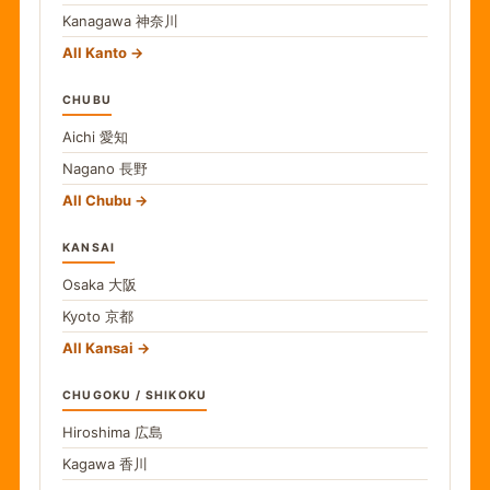
Kanagawa
神奈川
All Kanto
CHUBU
Aichi
愛知
Nagano
長野
All Chubu
KANSAI
Osaka
大阪
Kyoto
京都
All Kansai
CHUGOKU / SHIKOKU
Hiroshima
広島
Kagawa
香川