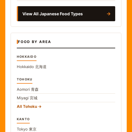
→
View All Japanese Food Types
FOOD BY AREA
HOKKAIDO
Hokkaido
北海道
TOHOKU
Aomori
青森
Miyagi
宮城
All Tohoku
KANTO
Tokyo
東京