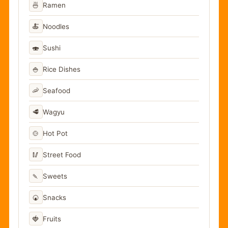
🍜
Ramen
🍝
Noodles
🍣
Sushi
🍚
Rice Dishes
🦐
Seafood
🥩
Wagyu
🍲
Hot Pot
🥢
Street Food
🍡
Sweets
🍘
Snacks
🍓
Fruits