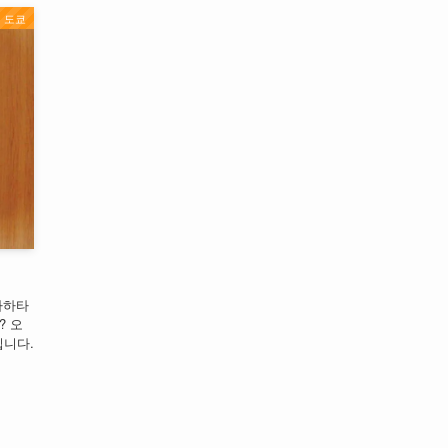
도쿄
타하타
? 오
입니다.