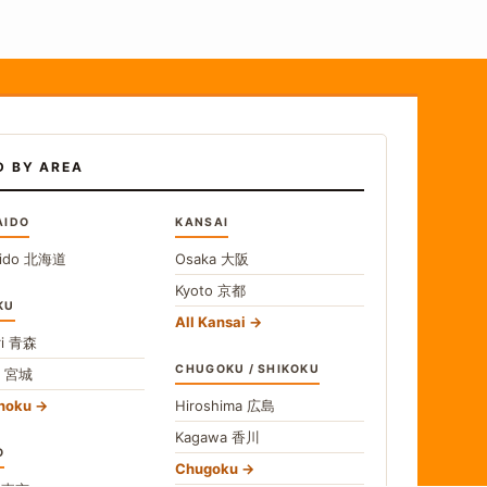
D BY AREA
AIDO
KANSAI
ido
北海道
Osaka
大阪
Kyoto
京都
KU
All Kansai
i
青森
CHUGOKU / SHIKOKU
i
宮城
ohoku
Hiroshima
広島
Kagawa
香川
O
Chugoku