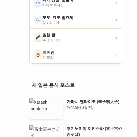
사케 양조: 모로미
🍶
→
사케 백과사전
모토: 효모 발효제
🍶
→
양조의 기초
일본 쌀
🌾
→
주식 가이드
츠케멘
🍜
→
면 문화
새 일본 음식 포스트
가라시 멘타이코 (辛子明太子)
2026년 8월 7일
후지노미야 야키소바 (富士宮や
きそば)