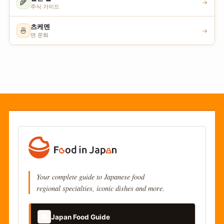
🌾
→
주식 가이드
츠케멘
🍜
→
면 문화
Your complete guide to Japanese food
regional specialties, iconic dishes and more.
📚
Japan Food Guide