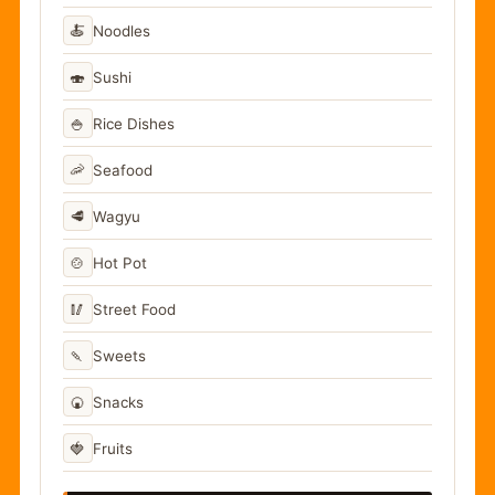
🍝
Noodles
🍣
Sushi
🍚
Rice Dishes
🦐
Seafood
🥩
Wagyu
🍲
Hot Pot
🥢
Street Food
🍡
Sweets
🍘
Snacks
🍓
Fruits