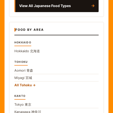
→
View All Japanese Food Types
FOOD BY AREA
HOKKAIDO
Hokkaido
北海道
TOHOKU
Aomori
青森
Miyagi
宮城
All Tohoku
KANTO
Tokyo
東京
Kanagawa
神奈川