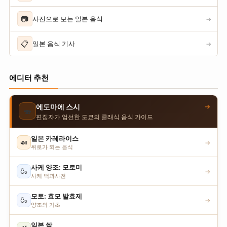
📷
사진으로 보는 일본 음식
→
📋
일본 음식 기사
→
에디터 추천
→
에도마에 스시
🍣
편집자가 엄선한 도쿄의 클래식 음식 가이드
일본 카레라이스
🍛
→
위로가 되는 음식
사케 양조: 모로미
🍶
→
사케 백과사전
모토: 효모 발효제
🍶
→
양조의 기초
일본 쌀