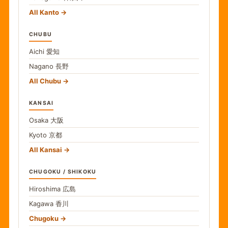
All Kanto
CHUBU
Aichi
愛知
Nagano
長野
All Chubu
KANSAI
Osaka
大阪
Kyoto
京都
All Kansai
CHUGOKU / SHIKOKU
Hiroshima
広島
Kagawa
香川
Chugoku