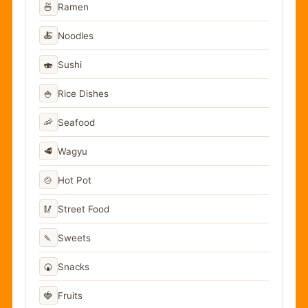
🍜
Ramen
🍝
Noodles
🍣
Sushi
🍚
Rice Dishes
🦐
Seafood
🥩
Wagyu
🍲
Hot Pot
🥢
Street Food
🍡
Sweets
🍘
Snacks
🍓
Fruits