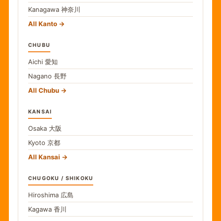
Kanagawa
神奈川
All Kanto
CHUBU
Aichi
愛知
Nagano
長野
All Chubu
KANSAI
Osaka
大阪
Kyoto
京都
All Kansai
CHUGOKU / SHIKOKU
Hiroshima
広島
Kagawa
香川