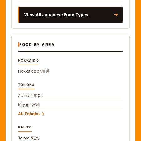
→
View All Japanese Food Types
FOOD BY AREA
HOKKAIDO
Hokkaido
北海道
TOHOKU
Aomori
青森
Miyagi
宮城
All Tohoku
KANTO
Tokyo
東京