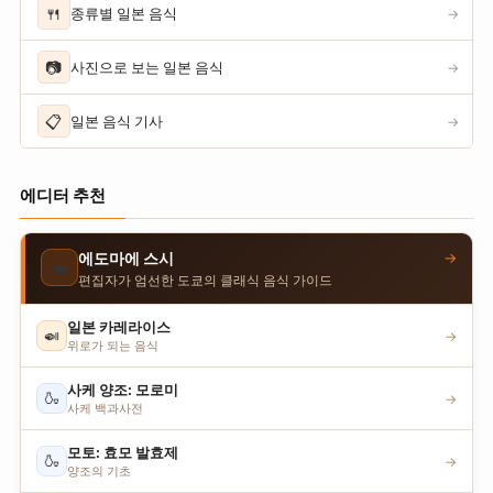
🍴
종류별 일본 음식
→
📷
사진으로 보는 일본 음식
→
📋
일본 음식 기사
→
에디터 추천
→
에도마에 스시
🍣
편집자가 엄선한 도쿄의 클래식 음식 가이드
일본 카레라이스
🍛
→
위로가 되는 음식
사케 양조: 모로미
🍶
→
사케 백과사전
모토: 효모 발효제
🍶
→
양조의 기초