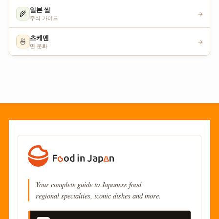
일본 쌀
🌾
→
주식 가이드
츠케멘
🍜
→
면 문화
Your complete guide to Japanese food
regional specialties, iconic dishes and more.