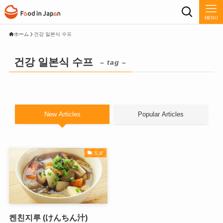
MENU
ホーム
건강 일본식 수프
건강 일본식 수프
– tag –
New Articles
Popular Articles
도쿄
켄친지루 (けんちん汁)