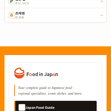
🌾
→
주식 가이드
츠케멘
🍜
→
면 문화
Your complete guide to Japanese food:
regional specialties, iconic dishes, and more.
📚
Japan Food Guide