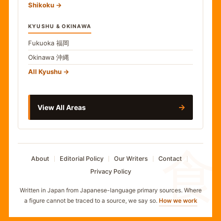
Shikoku
KYUSHU & OKINAWA
Fukuoka
福岡
Okinawa
沖縄
All Kyushu
→
View All Areas
食
About
Editorial Policy
Our Writers
Contact
Privacy Policy
Written in Japan from Japanese-language primary sources. Where
a figure cannot be traced to a source, we say so.
How we work