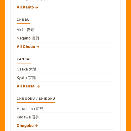
All Kanto
CHUBU
Aichi
愛知
Nagano
長野
All Chubu
KANSAI
Osaka
大阪
Kyoto
京都
All Kansai
CHUGOKU / SHIKOKU
Hiroshima
広島
Kagawa
香川
Chugoku