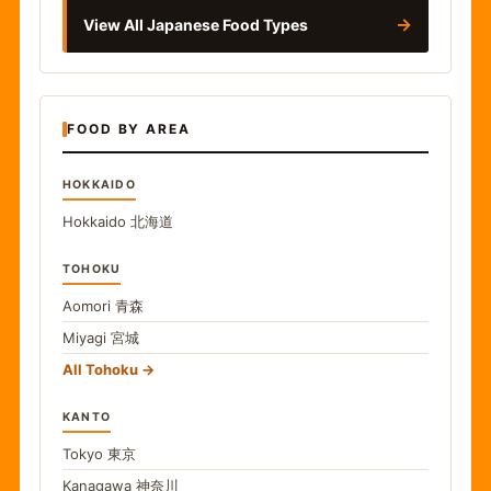
→
View All Japanese Food Types
FOOD BY AREA
HOKKAIDO
Hokkaido
北海道
TOHOKU
Aomori
青森
Miyagi
宮城
All Tohoku
KANTO
Tokyo
東京
Kanagawa
神奈川