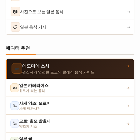
📷
사진으로 보는 일본 음식
→
📋
일본 음식 기사
→
에디터 추천
→
에도마에 스시
🍣
편집자가 엄선한 도쿄의 클래식 음식 가이드
일본 카레라이스
🍛
→
위로가 되는 음식
사케 양조: 모로미
🍶
→
사케 백과사전
모토: 효모 발효제
🍶
→
양조의 기초
일본 쌀