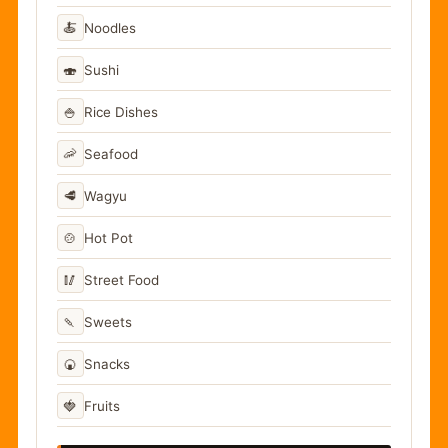
🍝
Noodles
🍣
Sushi
🍚
Rice Dishes
🦐
Seafood
🥩
Wagyu
🍲
Hot Pot
🥢
Street Food
🍡
Sweets
🍘
Snacks
🍓
Fruits