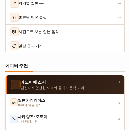
📍
지역별 일본 음식
→
🍴
종류별 일본 음식
→
📷
사진으로 보는 일본 음식
→
📋
일본 음식 기사
→
에디터 추천
→
에도마에 스시
🍣
편집자가 엄선한 도쿄의 클래식 음식 가이드
일본 카레라이스
🍛
→
위로가 되는 음식
사케 양조: 모로미
🍶
→
사케 백과사전