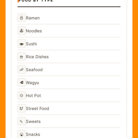
FOOD BY TYPE
🍜
Ramen
🍝
Noodles
🍣
Sushi
🍚
Rice Dishes
🦐
Seafood
🥩
Wagyu
🍲
Hot Pot
🥢
Street Food
🍡
Sweets
🍘
Snacks