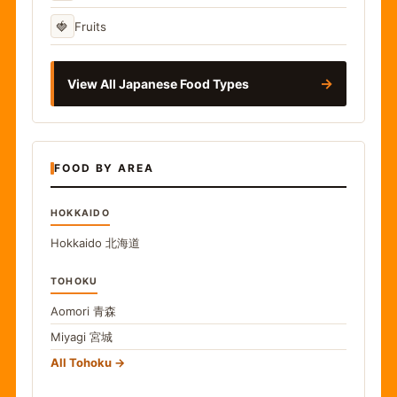
🍓
Fruits
→
View All Japanese Food Types
FOOD BY AREA
HOKKAIDO
Hokkaido
北海道
TOHOKU
Aomori
青森
Miyagi
宮城
All Tohoku