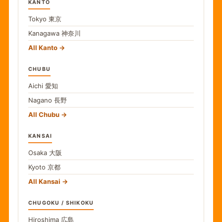
KANTO
Tokyo
東京
Kanagawa
神奈川
All Kanto
CHUBU
Aichi
愛知
Nagano
長野
All Chubu
KANSAI
Osaka
大阪
Kyoto
京都
All Kansai
CHUGOKU / SHIKOKU
Hiroshima
広島