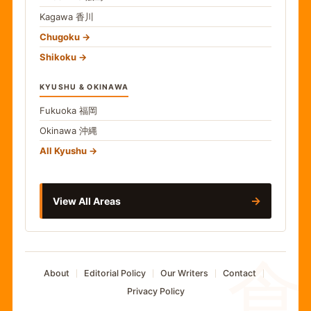
Kagawa
香川
Chugoku
Shikoku
KYUSHU & OKINAWA
Fukuoka
福岡
Okinawa
沖縄
All Kyushu
→
View All Areas
食
About
Editorial Policy
Our Writers
Contact
Privacy Policy