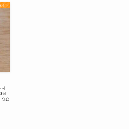
고시마
니다.
처럼
을 얹습