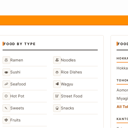
FOOD BY TYPE
FOO
HOKK
🍜
🍝
Ramen
Noodles
Hokka
🍣
🍚
Sushi
Rice Dishes
TOHO
🦐
🥩
Seafood
Wagyu
Aomor
🍲
🥢
Hot Pot
Street Food
Miyag
All T
🍡
🍘
Sweets
Snacks
KANT
🍓
Fruits