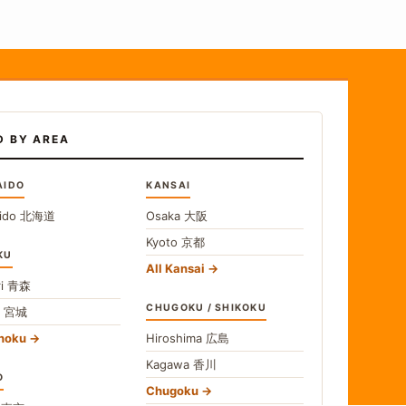
D BY AREA
AIDO
KANSAI
ido
北海道
Osaka
大阪
Kyoto
京都
KU
All Kansai
i
青森
CHUGOKU / SHIKOKU
i
宮城
ohoku
Hiroshima
広島
Kagawa
香川
O
Chugoku