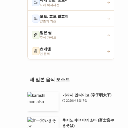
사케 양조: 모로미
🍶
→
사케 백과사전
모토: 효모 발효제
🍶
→
양조의 기초
일본 쌀
🌾
→
주식 가이드
츠케멘
🍜
→
면 문화
새 일본 음식 포스트
가라시 멘타이코 (辛子明太子)
2026년 8월 7일
후지노미야 야키소바 (富士宮や
きそば)