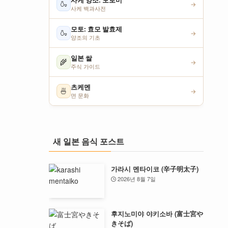
사케 양조: 모로미
🍶
→
사케 백과사전
모토: 효모 발효제
🍶
→
양조의 기초
일본 쌀
🌾
→
주식 가이드
츠케멘
🍜
→
면 문화
새 일본 음식 포스트
가라시 멘타이코 (辛子明太子)
2026년 8월 7일
후지노미야 야키소바 (富士宮や
きそば)