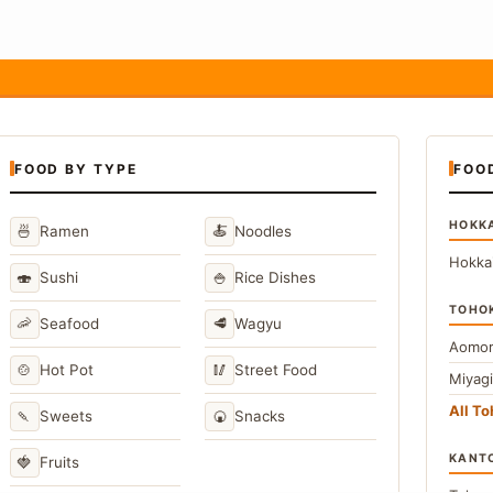
FOOD BY TYPE
FOO
HOKK
🍜
🍝
Ramen
Noodles
Hokka
🍣
🍚
Sushi
Rice Dishes
TOHO
🦐
🥩
Seafood
Wagyu
Aomor
🍲
🥢
Hot Pot
Street Food
Miyag
All T
🍡
🍘
Sweets
Snacks
KANT
🍓
Fruits