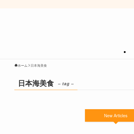
ホーム
日本海美食
日本海美食
– tag –
New Articles