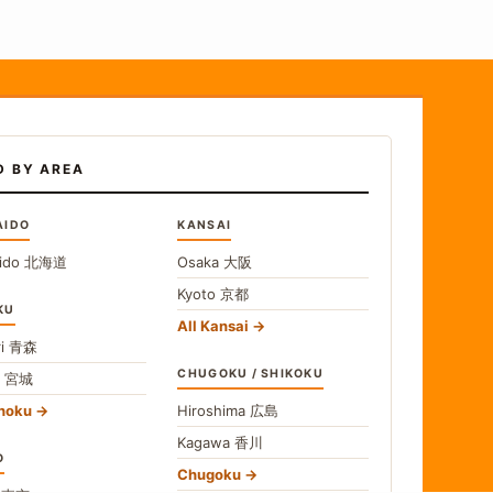
D BY AREA
AIDO
KANSAI
ido
北海道
Osaka
大阪
Kyoto
京都
KU
All Kansai
i
青森
CHUGOKU / SHIKOKU
i
宮城
ohoku
Hiroshima
広島
Kagawa
香川
O
Chugoku