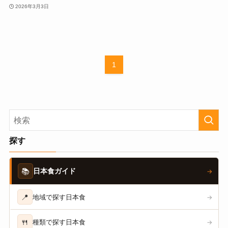
2026年3月3日
1
探す
📚
日本食ガイド
→
📍
地域で探す日本食
→
🍴
種類で探す日本食
→