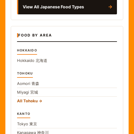
→
View All Japanese Food Types
FOOD BY AREA
HOKKAIDO
Hokkaido
北海道
TOHOKU
Aomori
青森
Miyagi
宮城
All Tohoku
KANTO
Tokyo
東京
Kanagawa
神奈川