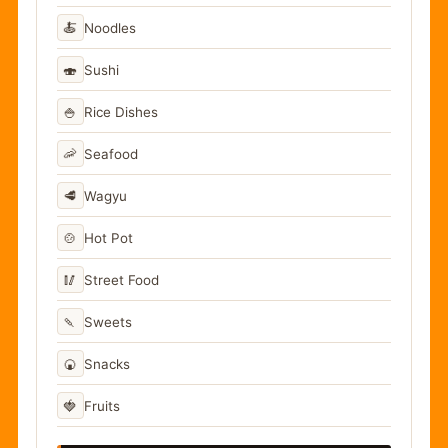
🍝
Noodles
🍣
Sushi
🍚
Rice Dishes
🦐
Seafood
🥩
Wagyu
🍲
Hot Pot
🥢
Street Food
🍡
Sweets
🍘
Snacks
🍓
Fruits