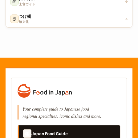
🌾
→
主食ガイド
つけ麺
🍜
→
麺文化
Your complete guide to Japanese food
regional specialties, iconic dishes and more.
📚
Japan Food Guide