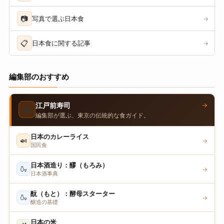
📷
写真で選ぶ日本食
→
📋
日本食に関する記事
→
編集部のおすすめ
→
江戸前寿司
🍣
編集部が選ぶ、東京の伝統的な食ガイド。
日本のカレーライス
🍛
→
国民食
日本酒造り：醪（もろみ）
🍶
→
日本酒事典
酛（もと）：酵母スターター
🍶
→
醸造の基礎
日本の米