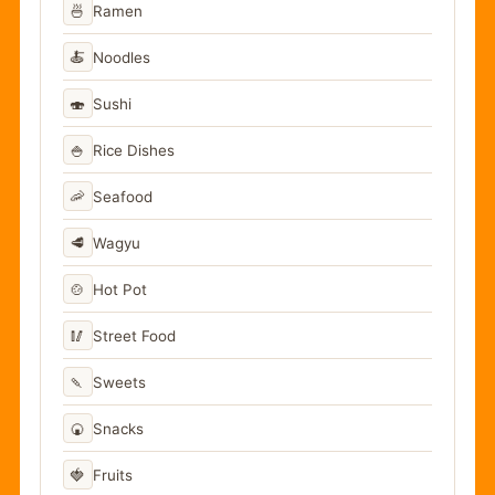
🍜
Ramen
🍝
Noodles
🍣
Sushi
🍚
Rice Dishes
🦐
Seafood
🥩
Wagyu
🍲
Hot Pot
🥢
Street Food
🍡
Sweets
🍘
Snacks
🍓
Fruits