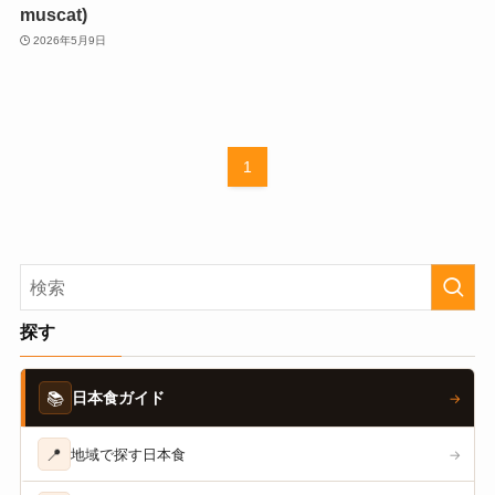
muscat)
2026年5月9日
1
探す
📚
日本食ガイド
→
📍
地域で探す日本食
→