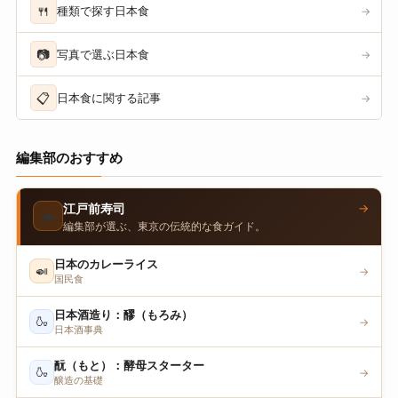
🍴
種類で探す日本食
→
📷
写真で選ぶ日本食
→
📋
日本食に関する記事
→
編集部のおすすめ
→
江戸前寿司
🍣
編集部が選ぶ、東京の伝統的な食ガイド。
日本のカレーライス
🍛
→
国民食
日本酒造り：醪（もろみ）
🍶
→
日本酒事典
酛（もと）：酵母スターター
🍶
→
醸造の基礎