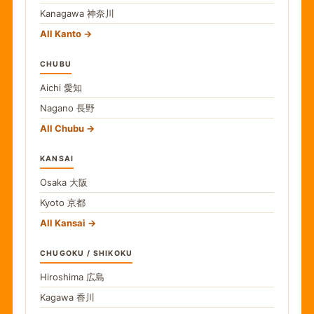
Kanagawa
神奈川
All Kanto
CHUBU
Aichi
愛知
Nagano
長野
All Chubu
KANSAI
Osaka
大阪
Kyoto
京都
All Kansai
CHUGOKU / SHIKOKU
Hiroshima
広島
Kagawa
香川