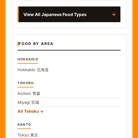
→
View All Japanese Food Types
FOOD BY AREA
HOKKAIDO
Hokkaido
北海道
TOHOKU
Aomori
青森
Miyagi
宮城
All Tohoku
KANTO
Tokyo
東京