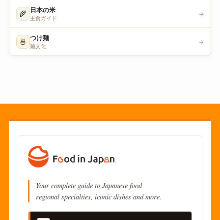
日本の米
🌾
→
主食ガイド
つけ麺
🍜
→
麺文化
Your complete guide to Japanese food
regional specialties, iconic dishes and more.