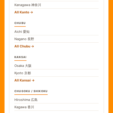
Kanagawa
神奈川
All Kanto
CHUBU
Aichi
愛知
Nagano
長野
All Chubu
KANSAI
Osaka
大阪
Kyoto
京都
All Kansai
CHUGOKU / SHIKOKU
Hiroshima
広島
Kagawa
香川