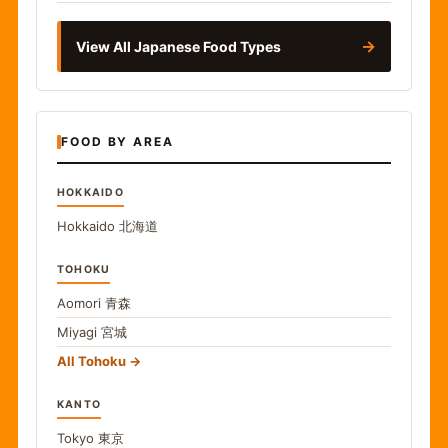
→
View All Japanese Food Types
FOOD BY AREA
HOKKAIDO
Hokkaido
北海道
TOHOKU
Aomori
青森
Miyagi
宮城
All Tohoku
KANTO
Tokyo
東京