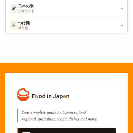
日本の米
🌾
→
主食ガイド
つけ麺
🍜
→
麺文化
Your complete guide to Japanese food
regional specialties, iconic dishes and more.