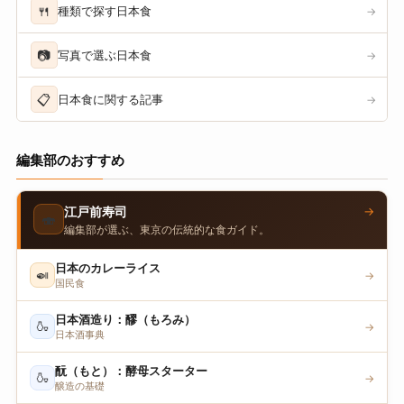
🍴
種類で探す日本食
→
📷
写真で選ぶ日本食
→
📋
日本食に関する記事
→
編集部のおすすめ
→
江戸前寿司
🍣
編集部が選ぶ、東京の伝統的な食ガイド。
日本のカレーライス
🍛
→
国民食
日本酒造り：醪（もろみ）
🍶
→
日本酒事典
酛（もと）：酵母スターター
🍶
→
醸造の基礎