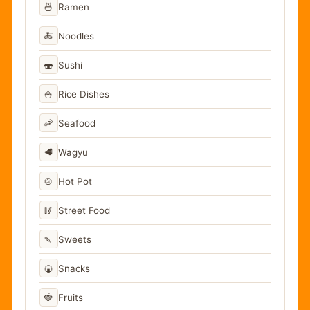
🍜
Ramen
🍝
Noodles
🍣
Sushi
🍚
Rice Dishes
🦐
Seafood
🥩
Wagyu
🍲
Hot Pot
🥢
Street Food
🍡
Sweets
🍘
Snacks
🍓
Fruits