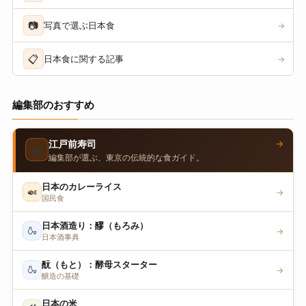
📷
写真で選ぶ日本食
→
📋
日本食に関する記事
→
編集部のおすすめ
→
江戸前寿司
🍣
編集部が選ぶ、東京の伝統的な食ガイド。
日本のカレーライス
🍛
→
国民食
日本酒造り：醪（もろみ）
🍶
→
日本酒事典
酛（もと）：酵母スターター
🍶
→
醸造の基礎
日本の米