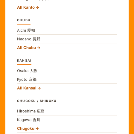
All Kanto
CHUBU
Aichi
愛知
Nagano
長野
All Chubu
KANSAI
Osaka
大阪
Kyoto
京都
All Kansai
CHUGOKU / SHIKOKU
Hiroshima
広島
Kagawa
香川
Chugoku