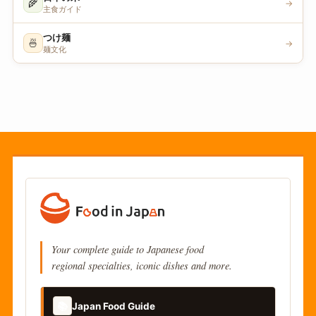
🌾
→
主食ガイド
つけ麺
🍜
→
麺文化
Your complete guide to Japanese food
regional specialties, iconic dishes and more.
📚
Japan Food Guide