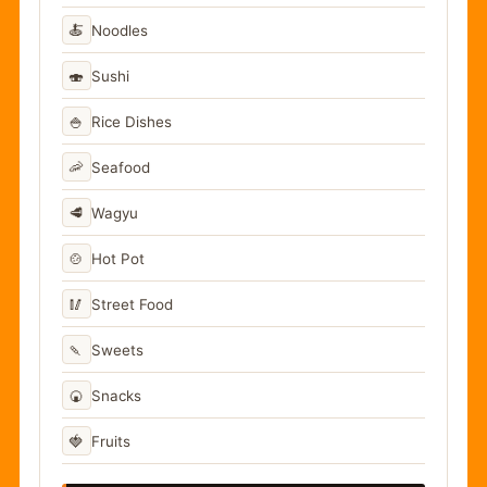
🍝
Noodles
🍣
Sushi
🍚
Rice Dishes
🦐
Seafood
🥩
Wagyu
🍲
Hot Pot
🥢
Street Food
🍡
Sweets
🍘
Snacks
🍓
Fruits