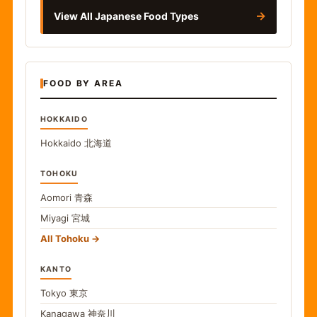
→
View All Japanese Food Types
FOOD BY AREA
HOKKAIDO
Hokkaido
北海道
TOHOKU
Aomori
青森
Miyagi
宮城
All Tohoku
KANTO
Tokyo
東京
Kanagawa
神奈川