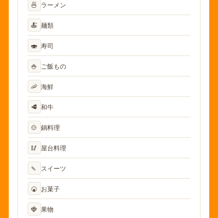
🍜
ラーメン
🍝
麺類
🍣
寿司
🍚
ご飯もの
🦐
海鮮
🥩
和牛
🍲
鍋料理
🥢
屋台料理
🍡
スイーツ
🍘
お菓子
🍓
果物