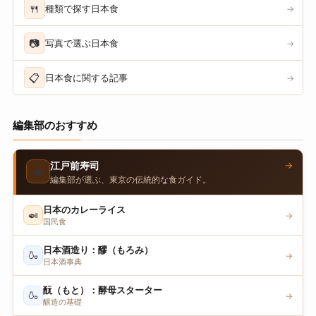
🍴
種類で探す日本食
→
📷
写真で選ぶ日本食
→
📋
日本食に関する記事
→
編集部のおすすめ
→
江戸前寿司
🍣
編集部が選ぶ、東京の伝統的な食ガイド。
日本のカレーライス
🍛
→
国民食
日本酒造り：醪（もろみ）
🍶
→
日本酒事典
酛（もと）：酵母スターター
🍶
→
醸造の基礎