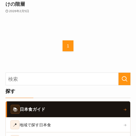
けの階層
2026年2月5日
1
探す
📚
日本食ガイド
→
📍
地域で探す日本食
→