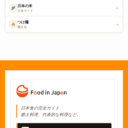
日本の米
🌾
→
主食ガイド
つけ麺
🍜
→
麺文化
日本食の完全ガイド
郷土料理、代表的な料理など。