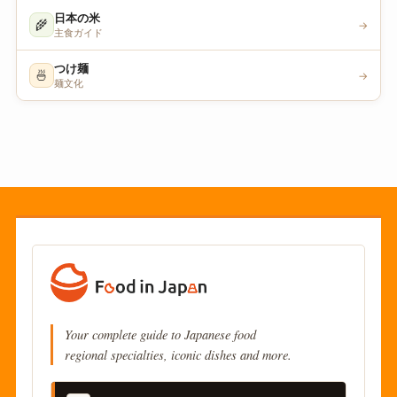
日本の米
🌾
→
主食ガイド
つけ麺
🍜
→
麺文化
Your complete guide to Japanese food
regional specialties, iconic dishes and more.