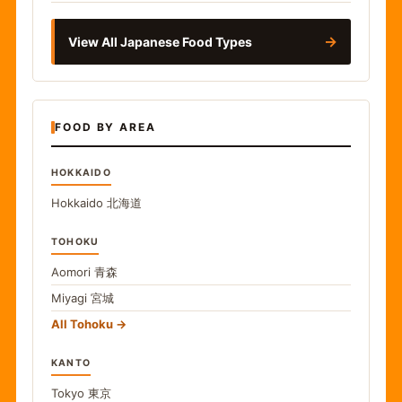
→
View All Japanese Food Types
FOOD BY AREA
HOKKAIDO
Hokkaido
北海道
TOHOKU
Aomori
青森
Miyagi
宮城
All Tohoku
KANTO
Tokyo
東京