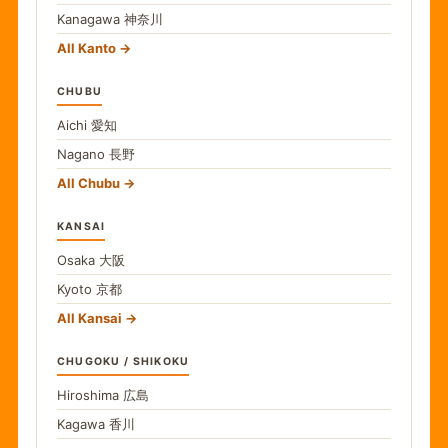
Kanagawa
神奈川
All Kanto
CHUBU
Aichi
愛知
Nagano
長野
All Chubu
KANSAI
Osaka
大阪
Kyoto
京都
All Kansai
CHUGOKU / SHIKOKU
Hiroshima
広島
Kagawa
香川