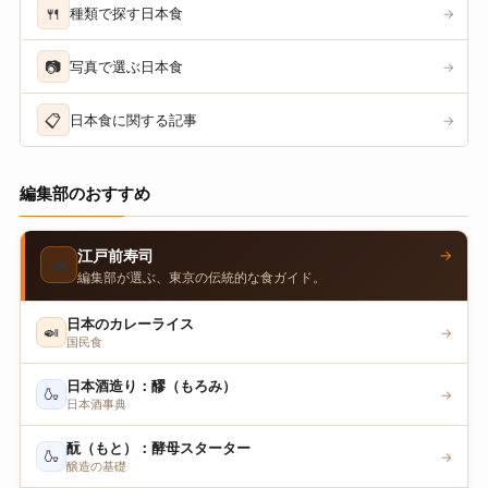
🍴
種類で探す日本食
→
📷
写真で選ぶ日本食
→
📋
日本食に関する記事
→
編集部のおすすめ
→
江戸前寿司
🍣
編集部が選ぶ、東京の伝統的な食ガイド。
日本のカレーライス
🍛
→
国民食
日本酒造り：醪（もろみ）
🍶
→
日本酒事典
酛（もと）：酵母スターター
🍶
→
醸造の基礎