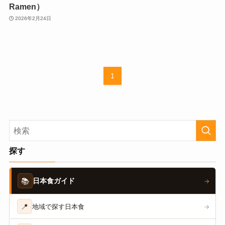
Ramen）
2026年2月24日
1
探す
📚
日本食ガイド
→
📍
地域で探す日本食
→