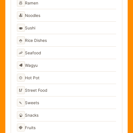
🍜
Ramen
🍝
Noodles
🍣
Sushi
🍚
Rice Dishes
🦐
Seafood
🥩
Wagyu
🍲
Hot Pot
🥢
Street Food
🍡
Sweets
🍘
Snacks
🍓
Fruits