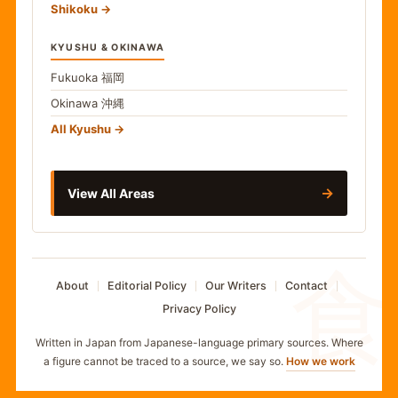
Shikoku
KYUSHU & OKINAWA
Fukuoka
福岡
Okinawa
沖縄
All Kyushu
→
View All Areas
食
About
Editorial Policy
Our Writers
Contact
Privacy Policy
Written in Japan from Japanese-language primary sources. Where
a figure cannot be traced to a source, we say so.
How we work