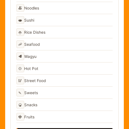
🍝
Noodles
🍣
Sushi
🍚
Rice Dishes
🦐
Seafood
🥩
Wagyu
🍲
Hot Pot
🥢
Street Food
🍡
Sweets
🍘
Snacks
🍓
Fruits