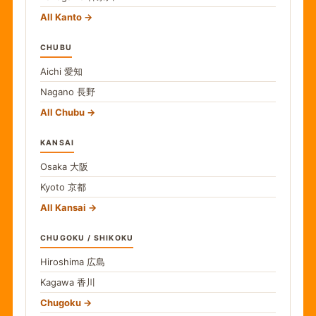
All Kanto
CHUBU
Aichi
愛知
Nagano
長野
All Chubu
KANSAI
Osaka
大阪
Kyoto
京都
All Kansai
CHUGOKU / SHIKOKU
Hiroshima
広島
Kagawa
香川
Chugoku