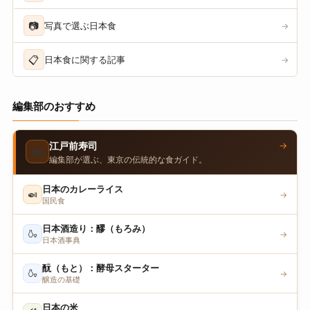
📷
写真で選ぶ日本食
→
📋
日本食に関する記事
→
編集部のおすすめ
→
江戸前寿司
🍣
編集部が選ぶ、東京の伝統的な食ガイド。
日本のカレーライス
🍛
→
国民食
日本酒造り：醪（もろみ）
🍶
→
日本酒事典
酛（もと）：酵母スターター
🍶
→
醸造の基礎
日本の米