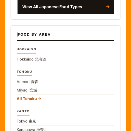
→
View All Japanese Food Types
FOOD BY AREA
HOKKAIDO
Hokkaido
北海道
TOHOKU
Aomori
青森
Miyagi
宮城
All Tohoku
KANTO
Tokyo
東京
Kanagawa
神奈川