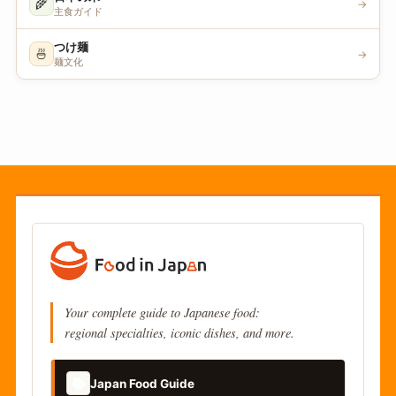
🌾
→
主食ガイド
つけ麺
🍜
→
麺文化
Your complete guide to Japanese food:
regional specialties, iconic dishes, and more.
📚
Japan Food Guide