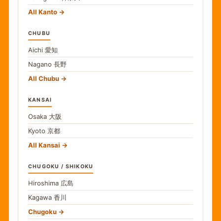
All Kanto
CHUBU
Aichi
愛知
Nagano
長野
All Chubu
KANSAI
Osaka
大阪
Kyoto
京都
All Kansai
CHUGOKU / SHIKOKU
Hiroshima
広島
Kagawa
香川
Chugoku