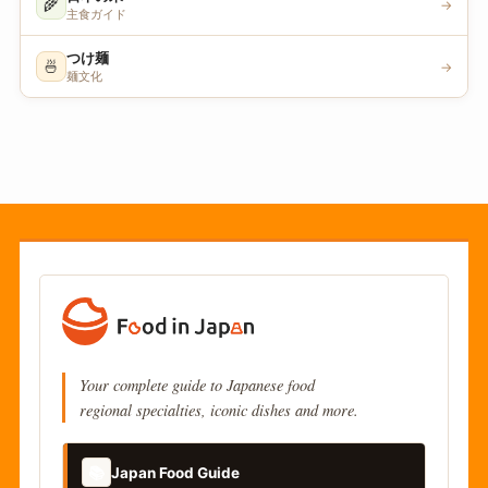
🌾
→
主食ガイド
つけ麺
🍜
→
麺文化
Your complete guide to Japanese food
regional specialties, iconic dishes and more.
📚
Japan Food Guide