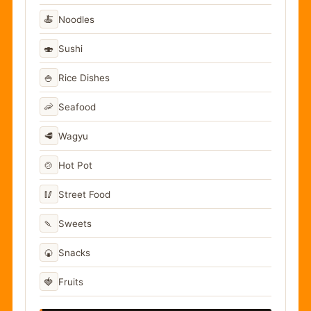
🍝
Noodles
🍣
Sushi
🍚
Rice Dishes
🦐
Seafood
🥩
Wagyu
🍲
Hot Pot
🥢
Street Food
🍡
Sweets
🍘
Snacks
🍓
Fruits