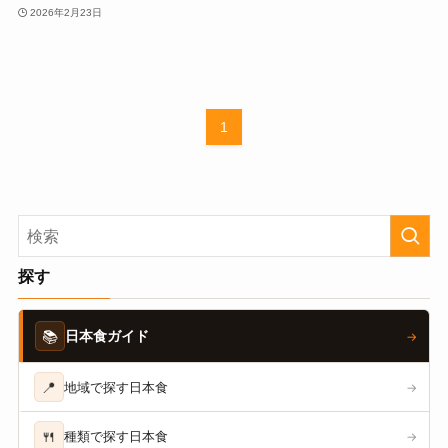
2026年2月23日
1
探す
📚
日本食ガイド
→
📍
地域で探す日本食
→
🍴
種類で探す日本食
→