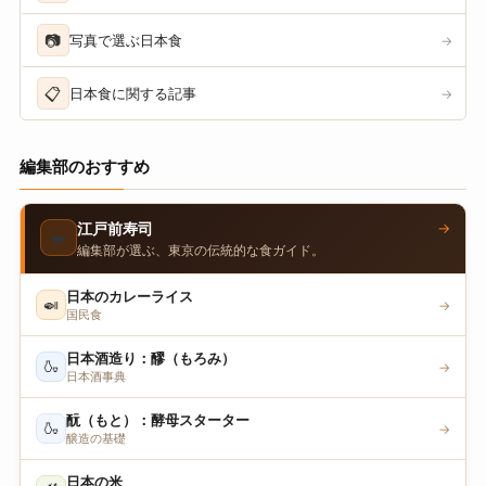
📷
写真で選ぶ日本食
→
📋
日本食に関する記事
→
編集部のおすすめ
→
江戸前寿司
🍣
編集部が選ぶ、東京の伝統的な食ガイド。
日本のカレーライス
🍛
→
国民食
日本酒造り：醪（もろみ）
🍶
→
日本酒事典
酛（もと）：酵母スターター
🍶
→
醸造の基礎
日本の米