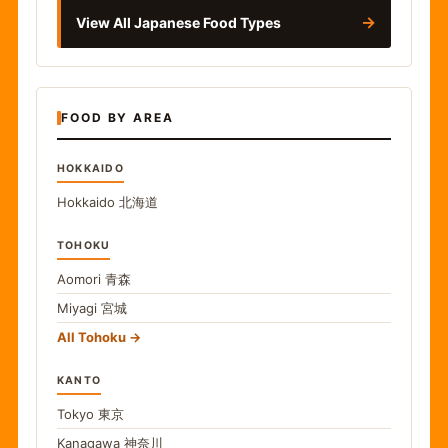
→
View All Japanese Food Types
FOOD BY AREA
HOKKAIDO
Hokkaido
北海道
TOHOKU
Aomori
青森
Miyagi
宮城
All Tohoku
KANTO
Tokyo
東京
Kanagawa
神奈川