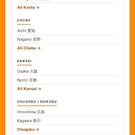
All Kanto
CHUBU
Aichi
愛知
Nagano
長野
All Chubu
KANSAI
Osaka
大阪
Kyoto
京都
All Kansai
CHUGOKU / SHIKOKU
Hiroshima
広島
Kagawa
香川
Chugoku