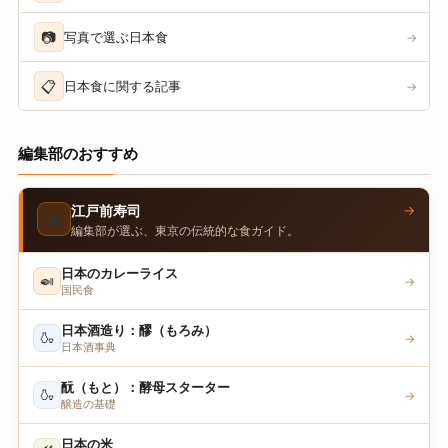
📷
写真で選ぶ日本食
→
📋
日本食に関する記事
→
編集部のおすすめ
→
江戸前寿司
🍣
編集部が選ぶ、東京の伝統的な食ガイド。
日本のカレーライス
🍛
→
国民食
日本酒造り：醪（もろみ）
🍶
→
日本酒事典
酛（もと）：酵母スターター
🍶
→
醸造の基礎
日本の米