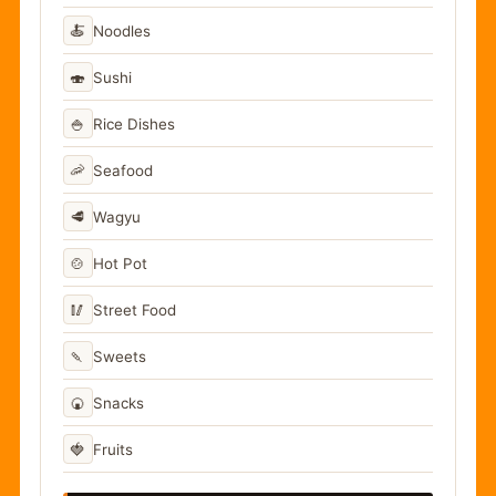
🍝
Noodles
🍣
Sushi
🍚
Rice Dishes
🦐
Seafood
🥩
Wagyu
🍲
Hot Pot
🥢
Street Food
🍡
Sweets
🍘
Snacks
🍓
Fruits