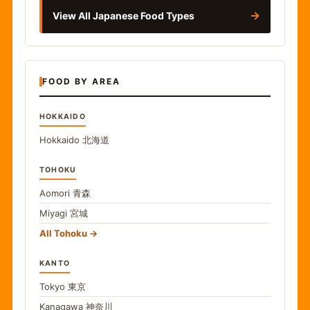
→
View All Japanese Food Types
FOOD BY AREA
HOKKAIDO
Hokkaido
北海道
TOHOKU
Aomori
青森
Miyagi
宮城
All Tohoku
KANTO
Tokyo
東京
Kanagawa
神奈川