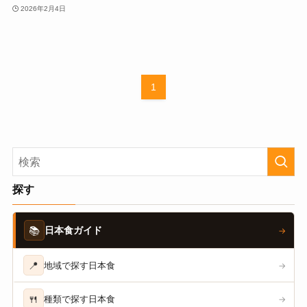
2026年2月4日
1
探す
📚
日本食ガイド
→
📍
地域で探す日本食
→
🍴
種類で探す日本食
→