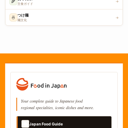
🌾
→
主食ガイド
つけ麺
🍜
→
麺文化
Your complete guide to Japanese food
regional specialties, iconic dishes and more.
📚
Japan Food Guide