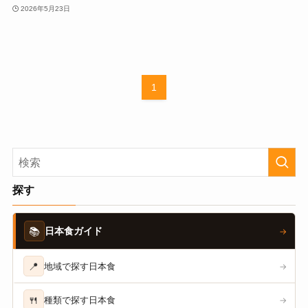
2026年5月23日
1
探す
📚
日本食ガイド
→
📍
地域で探す日本食
→
🍴
種類で探す日本食
→