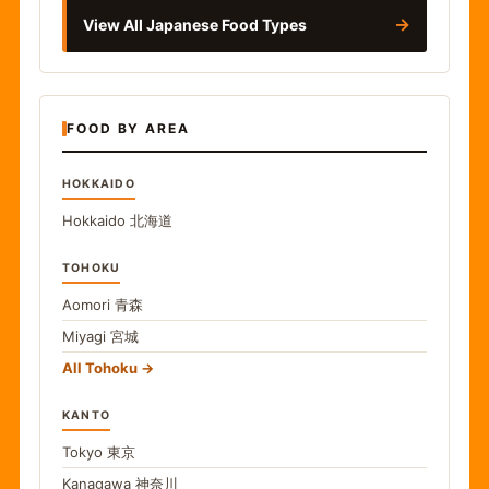
→
View All Japanese Food Types
FOOD BY AREA
HOKKAIDO
Hokkaido
北海道
TOHOKU
Aomori
青森
Miyagi
宮城
All Tohoku
KANTO
Tokyo
東京
Kanagawa
神奈川