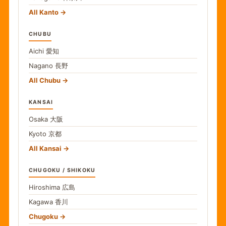
All Kanto
CHUBU
Aichi
愛知
Nagano
長野
All Chubu
KANSAI
Osaka
大阪
Kyoto
京都
All Kansai
CHUGOKU / SHIKOKU
Hiroshima
広島
Kagawa
香川
Chugoku