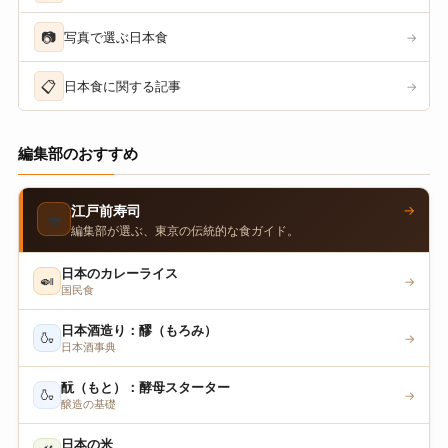
📷
写真で選ぶ日本食
→
📋
日本食に関する記事
→
編集部のおすすめ
→
江戸前寿司
🍣
編集部が選ぶ、東京の伝統的な食ガイド。
日本のカレーライス
🍛
→
国民食
日本酒造り：醪（もろみ）
🍶
→
日本酒事典
酛（もと）：酵母スターター
🍶
→
醸造の基礎
日本の米