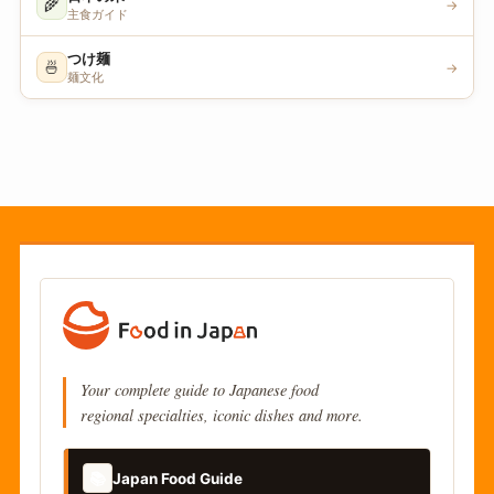
🌾
→
主食ガイド
つけ麺
🍜
→
麺文化
Your complete guide to Japanese food
regional specialties, iconic dishes and more.
📚
Japan Food Guide