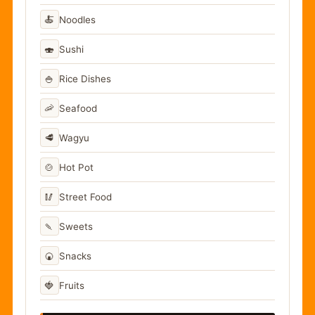
🍝
Noodles
🍣
Sushi
🍚
Rice Dishes
🦐
Seafood
🥩
Wagyu
🍲
Hot Pot
🥢
Street Food
🍡
Sweets
🍘
Snacks
🍓
Fruits