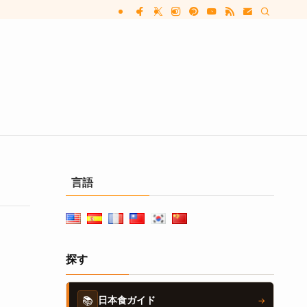
言語
探す
📚
日本食ガイド
→