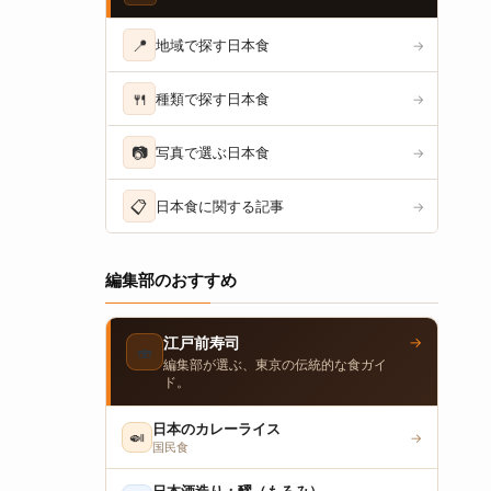
📍
地域で探す日本食
→
🍴
種類で探す日本食
→
📷
写真で選ぶ日本食
→
📋
日本食に関する記事
→
編集部のおすすめ
→
江戸前寿司
🍣
編集部が選ぶ、東京の伝統的な食ガイ
ド。
日本のカレーライス
🍛
→
国民食