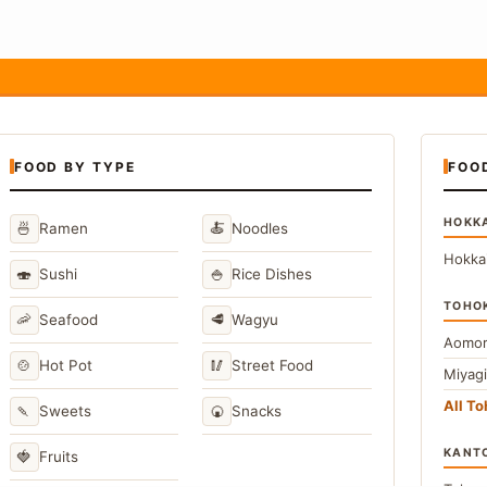
FOOD BY TYPE
FOO
HOKK
🍜
🍝
Ramen
Noodles
Hokka
🍣
🍚
Sushi
Rice Dishes
TOHO
🦐
🥩
Seafood
Wagyu
Aomor
🍲
🥢
Hot Pot
Street Food
Miyag
All T
🍡
🍘
Sweets
Snacks
KANT
🍓
Fruits