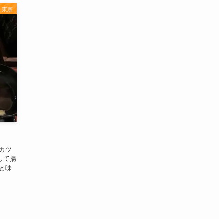
東京
たカツ
して揚
と味