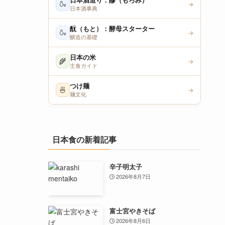
日本酒造り：醪（もろみ）
🍶
→
日本酒事典
酛（もと）：酵母スターター
🍶
→
醸造の基礎
日本の米
🌾
→
主食ガイド
つけ麺
🍜
→
麺文化
日本食の新着記事
辛子明太子
2026年8月7日
富士宮やきそば
2026年8月6日