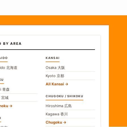
D BY AREA
AIDO
KANSAI
ido
北海道
Osaka
大阪
Kyoto
京都
KU
All Kansai
i
青森
CHUGOKU / SHIKOKU
i
宮城
ohoku
Hiroshima
広島
Kagawa
香川
O
Chugoku