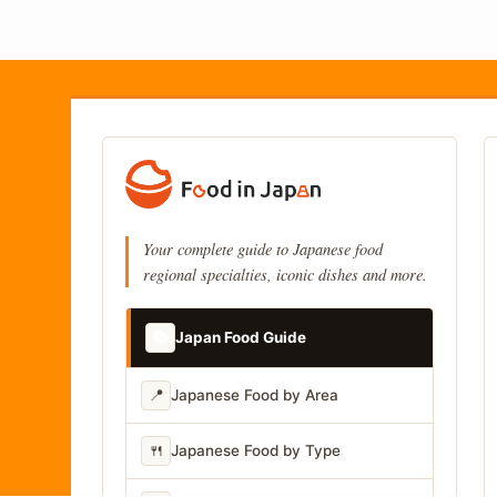
Your complete guide to Japanese food
regional specialties, iconic dishes and more.
📚
Japan Food Guide
📍
Japanese Food by Area
🍴
Japanese Food by Type