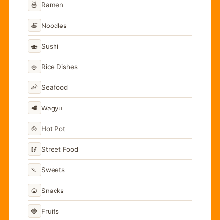
🍜
Ramen
🍝
Noodles
🍣
Sushi
🍚
Rice Dishes
🦐
Seafood
🥩
Wagyu
🍲
Hot Pot
🥢
Street Food
🍡
Sweets
🍘
Snacks
🍓
Fruits