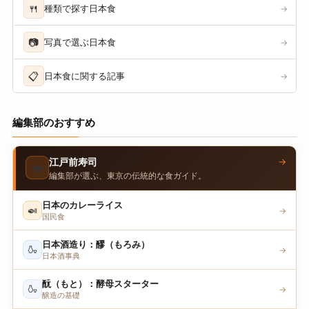
🍴
種類で探す日本食
→
📷
写真で選ぶ日本食
→
📋
日本食に関する記事
→
編集部のおすすめ
→
江戸前寿司
🍣
編集部が選ぶ、東京の伝統的な食ガイド。
日本のカレーライス
🍛
→
国民食
日本酒造り：醪（もろみ）
🍶
→
日本酒事典
酛（もと）：酵母スターター
🍶
→
醸造の基礎