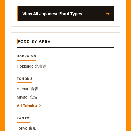
→
View All Japanese Food Types
FOOD BY AREA
HOKKAIDO
Hokkaido
北海道
TOHOKU
Aomori
青森
Miyagi
宮城
All Tohoku
KANTO
Tokyo
東京