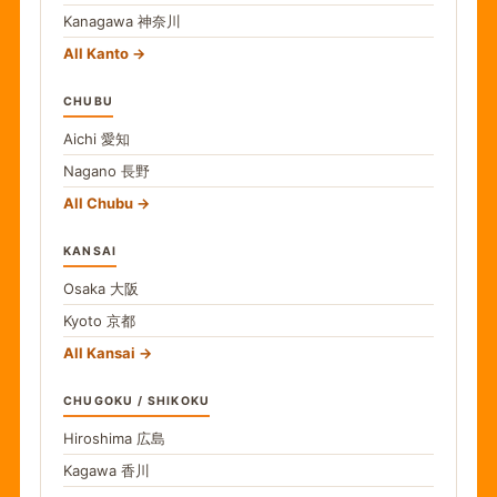
Kanagawa
神奈川
All Kanto
CHUBU
Aichi
愛知
Nagano
長野
All Chubu
KANSAI
Osaka
大阪
Kyoto
京都
All Kansai
CHUGOKU / SHIKOKU
Hiroshima
広島
Kagawa
香川