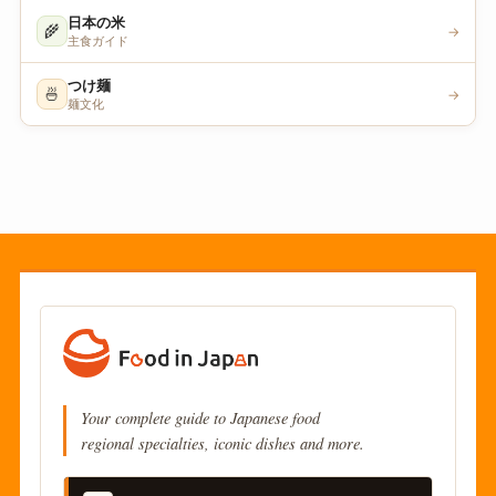
日本の米
🌾
→
主食ガイド
つけ麺
🍜
→
麺文化
Your complete guide to Japanese food
regional specialties, iconic dishes and more.