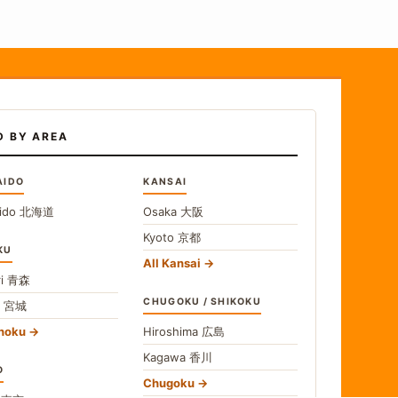
D BY AREA
AIDO
KANSAI
ido
北海道
Osaka
大阪
Kyoto
京都
KU
All Kansai
i
青森
CHUGOKU / SHIKOKU
i
宮城
ohoku
Hiroshima
広島
Kagawa
香川
O
Chugoku