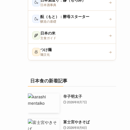
日本酒造り：醪（もろみ）
🍶
→
日本酒事典
酛（もと）：酵母スターター
🍶
→
醸造の基礎
日本の米
🌾
→
主食ガイド
つけ麺
🍜
→
麺文化
日本食の新着記事
辛子明太子
2026年8月7日
富士宮やきそば
2026年8月6日