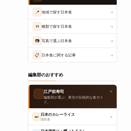
📍
地域で探す日本食
→
🍴
種類で探す日本食
→
📷
写真で選ぶ日本食
→
📋
日本食に関する記事
→
編集部のおすすめ
→
江戸前寿司
🍣
編集部が選ぶ、東京の伝統的な食ガイ
ド。
日本のカレーライス
🍛
→
国民食