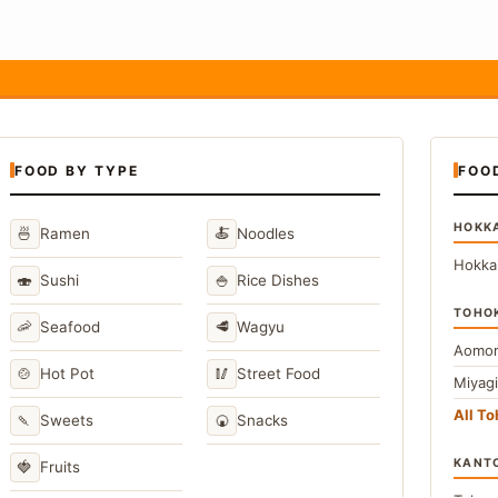
FOOD BY TYPE
FOO
HOKK
🍜
🍝
Ramen
Noodles
Hokka
🍣
🍚
Sushi
Rice Dishes
TOHO
🦐
🥩
Seafood
Wagyu
Aomor
🍲
🥢
Hot Pot
Street Food
Miyag
All T
🍡
🍘
Sweets
Snacks
KANT
🍓
Fruits