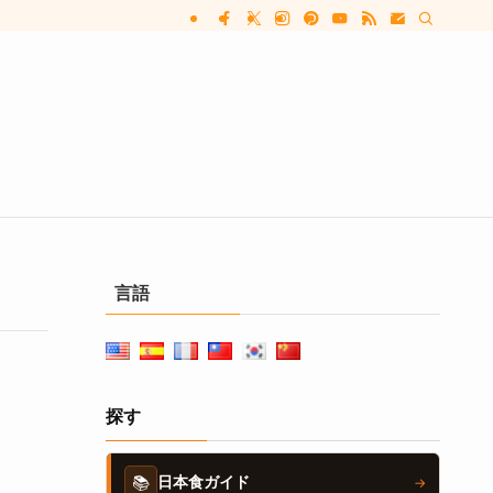
言語
探す
📚
日本食ガイド
→