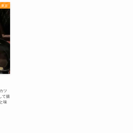
東京
たカツ
して揚
と味