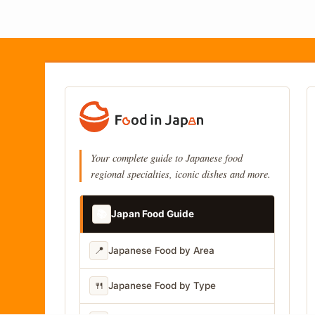
Your complete guide to Japanese food
regional specialties, iconic dishes and more.
📚
Japan Food Guide
📍
Japanese Food by Area
🍴
Japanese Food by Type