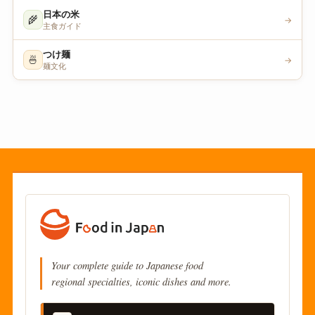
日本の米
🌾
→
主食ガイド
つけ麺
🍜
→
麺文化
Your complete guide to Japanese food
regional specialties, iconic dishes and more.