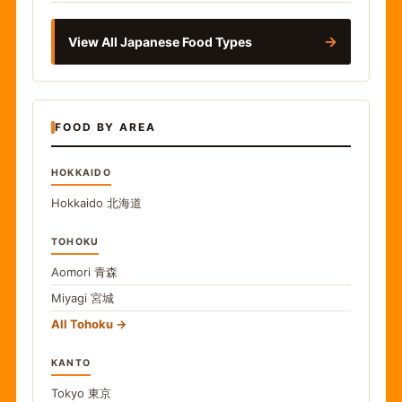
→
View All Japanese Food Types
FOOD BY AREA
HOKKAIDO
Hokkaido
北海道
TOHOKU
Aomori
青森
Miyagi
宮城
All Tohoku
KANTO
Tokyo
東京