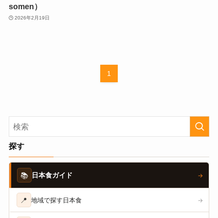
somen）
2026年2月19日
1
探す
📚
日本食ガイド
→
📍
地域で探す日本食
→