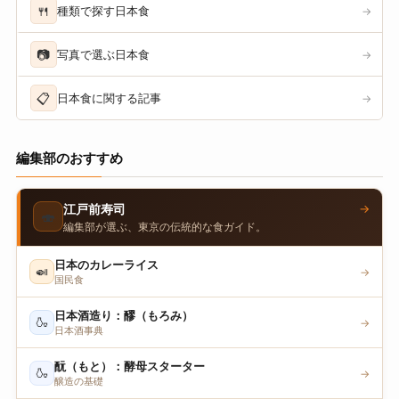
🍴
種類で探す日本食
→
📷
写真で選ぶ日本食
→
📋
日本食に関する記事
→
編集部のおすすめ
→
江戸前寿司
🍣
編集部が選ぶ、東京の伝統的な食ガイド。
日本のカレーライス
🍛
→
国民食
日本酒造り：醪（もろみ）
🍶
→
日本酒事典
酛（もと）：酵母スターター
🍶
→
醸造の基礎