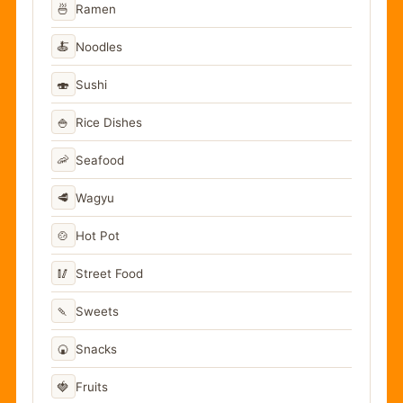
🍜
Ramen
🍝
Noodles
🍣
Sushi
🍚
Rice Dishes
🦐
Seafood
🥩
Wagyu
🍲
Hot Pot
🥢
Street Food
🍡
Sweets
🍘
Snacks
🍓
Fruits