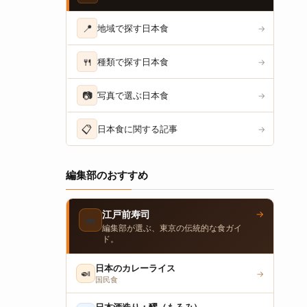
📍
地域で探す日本食
→
🍴
種類で探す日本食
→
📷
写真で選ぶ日本食
→
📋
日本食に関する記事
→
編集部のおすすめ
→
江戸前寿司
🍣
編集部が選ぶ、東京の伝統的な食ガイ
ド。
日本のカレーライス
🍛
→
国民食