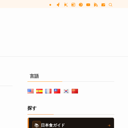
言語
探す
📚
日本食ガイド
→