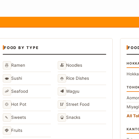
FOOD BY TYPE
FOO
HOKK
🍜
🍝
Ramen
Noodles
Hokka
🍣
🍚
Sushi
Rice Dishes
TOHO
🦐
🥩
Seafood
Wagyu
Aomor
🍲
🥢
Hot Pot
Street Food
Miyag
All T
🍡
🍘
Sweets
Snacks
KANT
🍓
Fruits