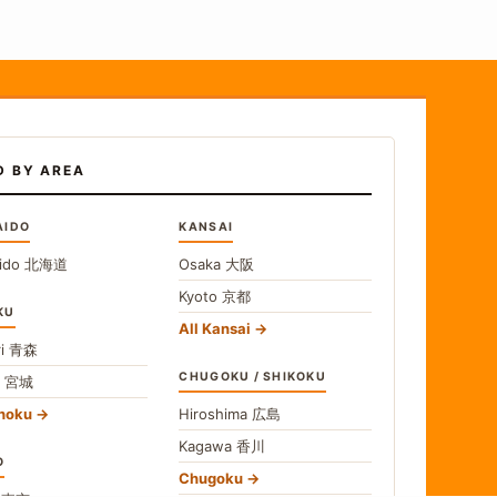
D BY AREA
AIDO
KANSAI
ido
北海道
Osaka
大阪
Kyoto
京都
KU
All Kansai
i
青森
CHUGOKU / SHIKOKU
i
宮城
ohoku
Hiroshima
広島
Kagawa
香川
O
Chugoku