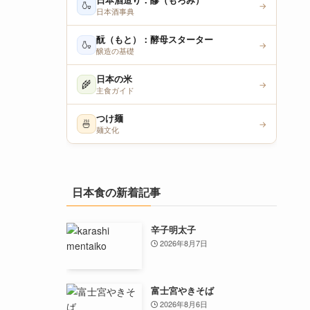
日本酒造り：醪（もろみ）
🍶
→
日本酒事典
酛（もと）：酵母スターター
🍶
→
醸造の基礎
日本の米
🌾
→
主食ガイド
つけ麺
🍜
→
麺文化
日本食の新着記事
辛子明太子
2026年8月7日
富士宮やきそば
2026年8月6日