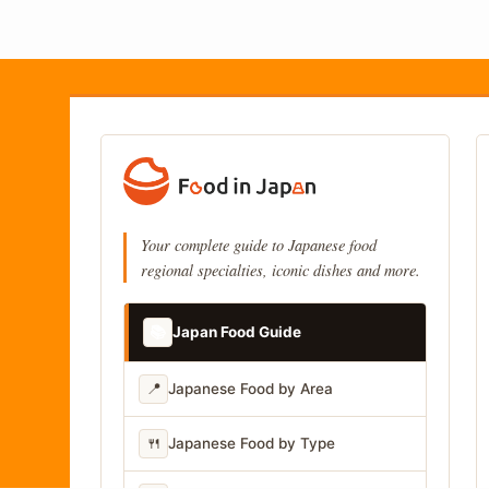
Your complete guide to Japanese food
regional specialties, iconic dishes and more.
📚
Japan Food Guide
📍
Japanese Food by Area
🍴
Japanese Food by Type