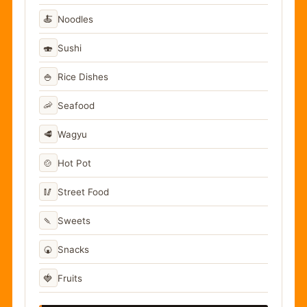
🍝
Noodles
🍣
Sushi
🍚
Rice Dishes
🦐
Seafood
🥩
Wagyu
🍲
Hot Pot
🥢
Street Food
🍡
Sweets
🍘
Snacks
🍓
Fruits