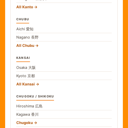
All Kanto
CHUBU
Aichi
愛知
Nagano
長野
All Chubu
KANSAI
Osaka
大阪
Kyoto
京都
All Kansai
CHUGOKU / SHIKOKU
Hiroshima
広島
Kagawa
香川
Chugoku