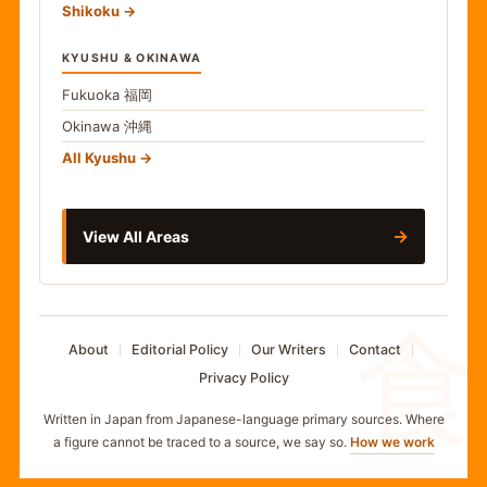
Shikoku
KYUSHU & OKINAWA
Fukuoka
福岡
Okinawa
沖縄
All Kyushu
→
View All Areas
食
About
Editorial Policy
Our Writers
Contact
Privacy Policy
Written in Japan from Japanese-language primary sources. Where
a figure cannot be traced to a source, we say so.
How we work