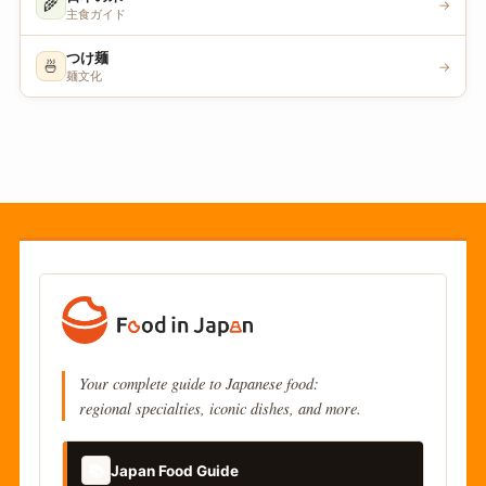
🌾
→
主食ガイド
つけ麺
🍜
→
麺文化
Your complete guide to Japanese food:
regional specialties, iconic dishes, and more.
📚
Japan Food Guide