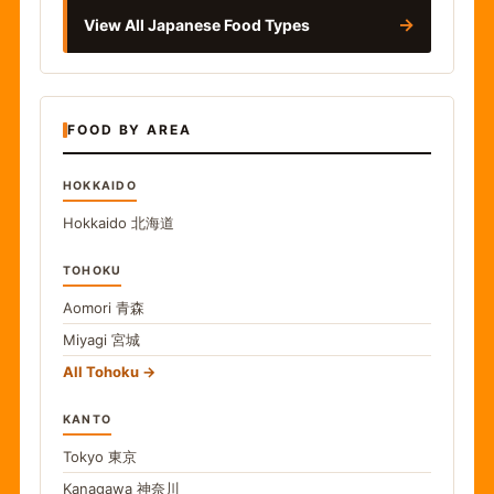
→
View All Japanese Food Types
FOOD BY AREA
HOKKAIDO
Hokkaido
北海道
TOHOKU
Aomori
青森
Miyagi
宮城
All Tohoku
KANTO
Tokyo
東京
Kanagawa
神奈川