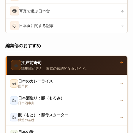
📷
写真で選ぶ日本食
→
📋
日本食に関する記事
→
編集部のおすすめ
→
江戸前寿司
🍣
編集部が選ぶ、東京の伝統的な食ガイド。
日本のカレーライス
🍛
→
国民食
日本酒造り：醪（もろみ）
🍶
→
日本酒事典
酛（もと）：酵母スターター
🍶
→
醸造の基礎
日本の米