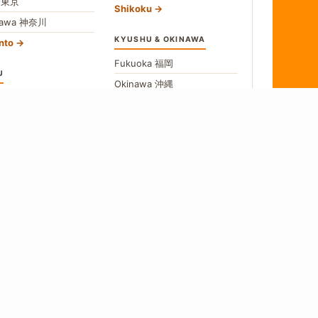
o
東京
Shikoku
gawa
神奈川
KYUSHU & OKINAWA
nto
Fukuoka
福岡
U
Okinawa
沖縄
愛知
All Kyushu
no
長野
hubu
→
w All Areas
食
 a source, we say