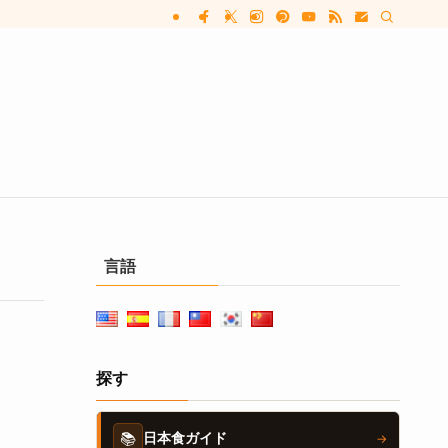
言語
探す
📚
日本食ガイド
→