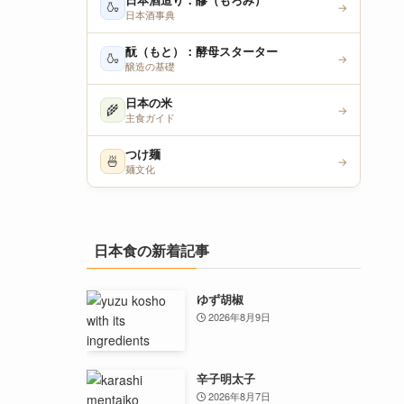
日本酒造り：醪（もろみ）
🍶
→
日本酒事典
酛（もと）：酵母スターター
🍶
→
醸造の基礎
日本の米
🌾
→
主食ガイド
つけ麺
🍜
→
麺文化
日本食の新着記事
ゆず胡椒
2026年8月9日
辛子明太子
2026年8月7日