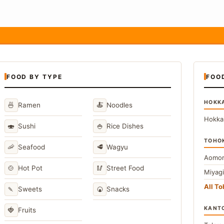
FOOD BY TYPE
FOO
HOKK
🍜
🍝
Ramen
Noodles
Hokka
🍣
🍚
Sushi
Rice Dishes
TOHO
🦐
🥩
Seafood
Wagyu
Aomor
🍲
🥢
Hot Pot
Street Food
Miyag
All T
🍡
🍘
Sweets
Snacks
KANT
🍓
Fruits