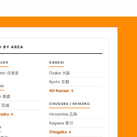
D BY AREA
AIDO
KANSAI
ido
北海道
Osaka
大阪
Kyoto
京都
KU
All Kansai
i
青森
CHUGOKU / SHIKOKU
i
宮城
ohoku
Hiroshima
広島
Kagawa
香川
O
Chugoku