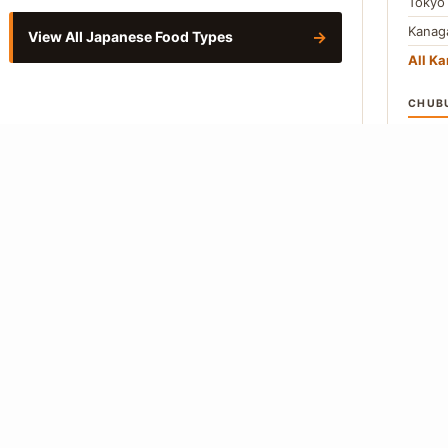
Toky
Kana
→
View All Japanese Food Types
All Ka
CHUB
Aichi
Naga
All C
Vie
About
Editorial Policy
Our Writers
Contact
Privacy Policy
 from Japanese-language primary sources. Where a figure cannot be traced to
so.
How we work