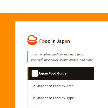
Your complete guide to Japanese food:
regional specialties, iconic dishes, and more.
📚
Japan Food Guide
📍
Japanese Food by Area
🍴
Japanese Food by Type