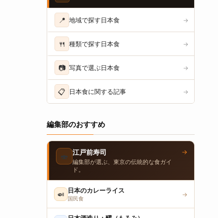
📍
地域で探す日本食
→
🍴
種類で探す日本食
→
📷
写真で選ぶ日本食
→
📋
日本食に関する記事
→
編集部のおすすめ
→
江戸前寿司
🍣
編集部が選ぶ、東京の伝統的な食ガイ
ド。
日本のカレーライス
🍛
→
国民食