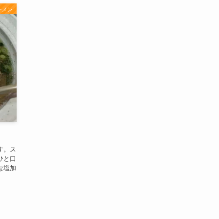
ーメン
す。ス
ひと口
な塩加