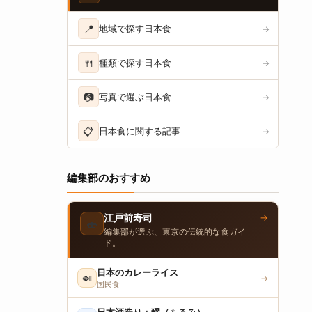
📍
地域で探す日本食
→
🍴
種類で探す日本食
→
📷
写真で選ぶ日本食
→
📋
日本食に関する記事
→
編集部のおすすめ
→
江戸前寿司
🍣
編集部が選ぶ、東京の伝統的な食ガイ
ド。
日本のカレーライス
🍛
→
国民食