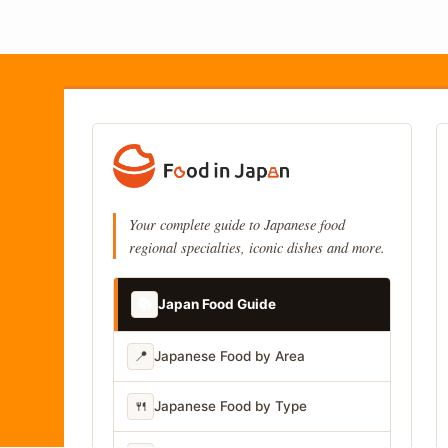
Your complete guide to Japanese food
regional specialties, iconic dishes and more.
📚
Japan Food Guide
📍
Japanese Food by Area
🍴
Japanese Food by Type