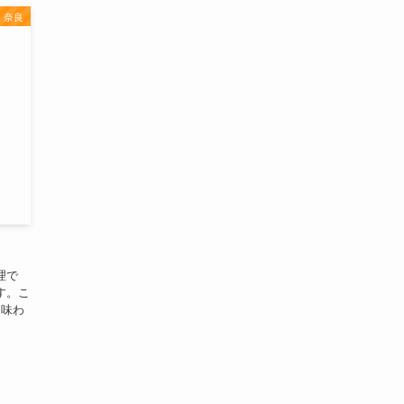
奈良
理で
す。こ
。味わ