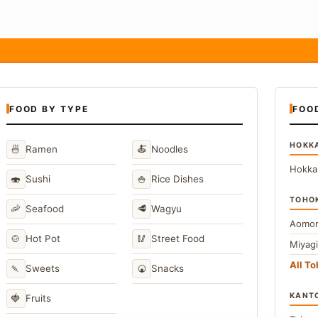
FOOD BY TYPE
FOO
HOKK
🍜
🍝
Ramen
Noodles
Hokka
🍣
🍚
Sushi
Rice Dishes
TOHO
🦐
🥩
Seafood
Wagyu
Aomor
🍲
🥢
Hot Pot
Street Food
Miyag
All T
🍡
🍘
Sweets
Snacks
KANT
🍓
Fruits