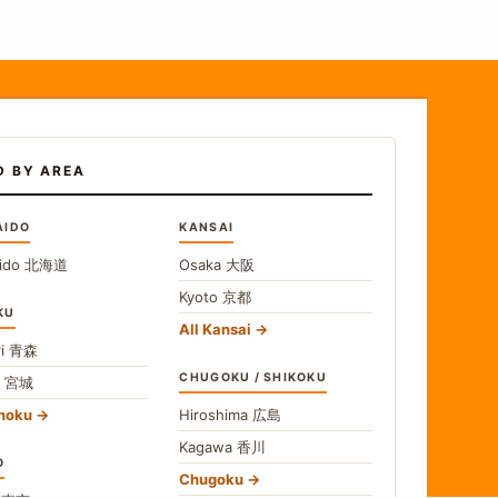
D BY AREA
AIDO
KANSAI
ido
北海道
Osaka
大阪
Kyoto
京都
KU
All Kansai
i
青森
CHUGOKU / SHIKOKU
i
宮城
ohoku
Hiroshima
広島
Kagawa
香川
O
Chugoku