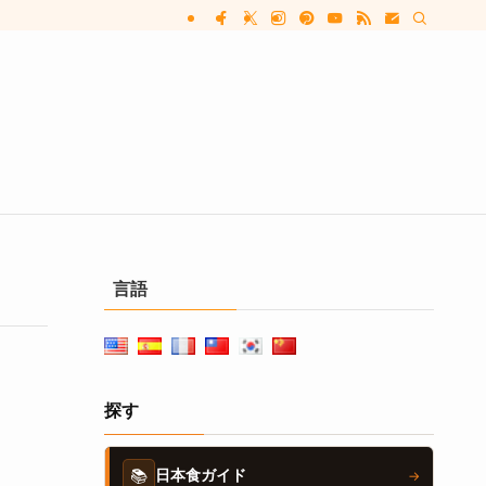
言語
探す
📚
日本食ガイド
→