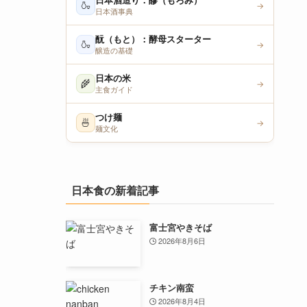
日本酒造り：醪（もろみ）
🍶
→
日本酒事典
酛（もと）：酵母スターター
🍶
→
醸造の基礎
日本の米
🌾
→
主食ガイド
つけ麺
🍜
→
麺文化
日本食の新着記事
富士宮やきそば
2026年8月6日
チキン南蛮
2026年8月4日