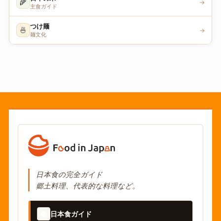
🌾
→
主食ガイド
つけ麺
🍜
→
麺文化
日本食の完全ガイド
郷土料理、代表的な料理など。
📚
日本食ガイド