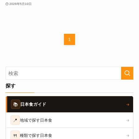
2026年5月10日
1
探す
📚
日本食ガイド
→
📍
地域で探す日本食
→
🍴
種類で探す日本食
→