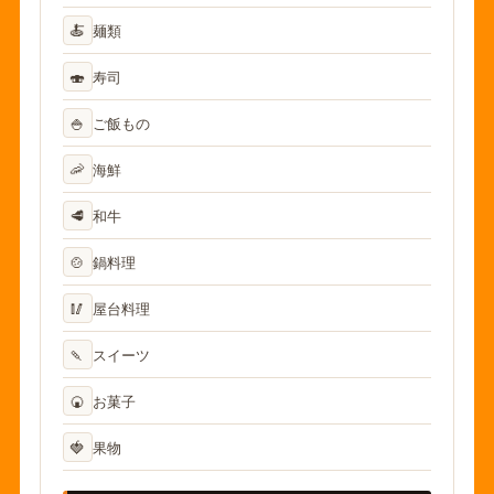
🍝
麺類
🍣
寿司
🍚
ご飯もの
🦐
海鮮
🥩
和牛
🍲
鍋料理
🥢
屋台料理
🍡
スイーツ
🍘
お菓子
🍓
果物