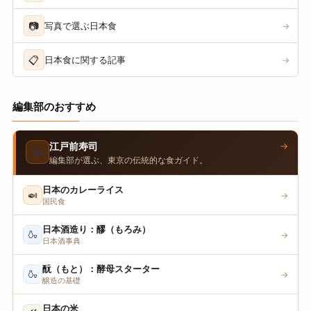
📷
写真で選ぶ日本食
→
📋
日本食に関する記事
→
編集部のおすすめ
→
江戸前寿司
🍣
編集部が選ぶ、東京の伝統的な食ガイド。
日本のカレーライス
🍛
→
国民食
日本酒造り：醪（もろみ）
🍶
→
日本酒事典
酛（もと）：酵母スターター
🍶
→
醸造の基礎
日本の米