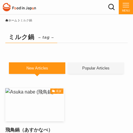
MENU
ホーム
ミルク鍋
ミルク鍋
– tag –
New Articles
Popular Articles
奈良
飛鳥鍋（あすかなべ）