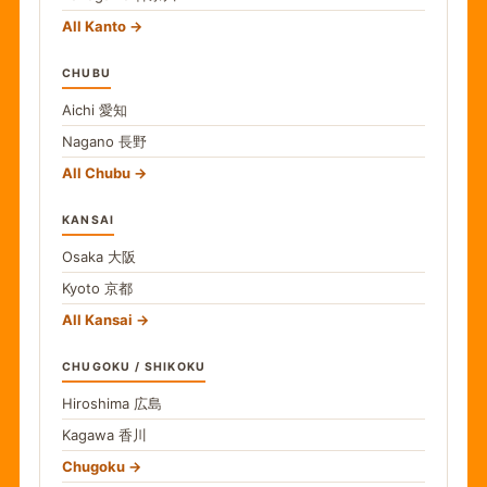
All Kanto
CHUBU
Aichi
愛知
Nagano
長野
All Chubu
KANSAI
Osaka
大阪
Kyoto
京都
All Kansai
CHUGOKU / SHIKOKU
Hiroshima
広島
Kagawa
香川
Chugoku