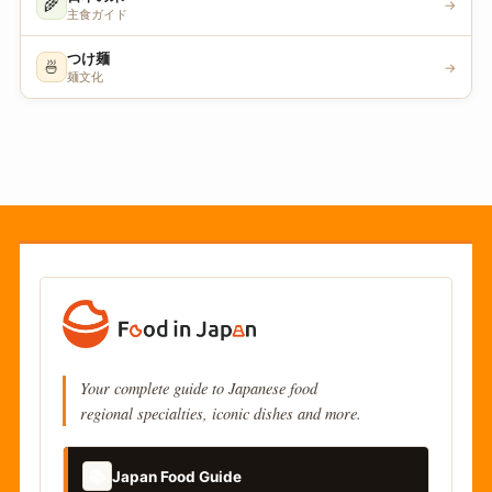
🌾
→
主食ガイド
つけ麺
🍜
→
麺文化
Your complete guide to Japanese food
regional specialties, iconic dishes and more.
📚
Japan Food Guide