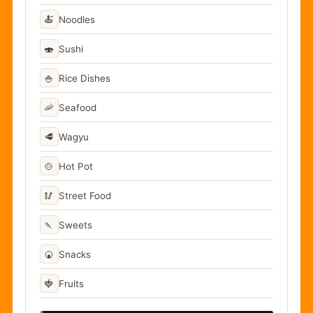
🍝
Noodles
🍣
Sushi
🍚
Rice Dishes
🦐
Seafood
🥩
Wagyu
🍲
Hot Pot
🥢
Street Food
🍡
Sweets
🍘
Snacks
🍓
Fruits