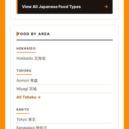
→
View All Japanese Food Types
FOOD BY AREA
HOKKAIDO
Hokkaido
北海道
TOHOKU
Aomori
青森
Miyagi
宮城
All Tohoku
KANTO
Tokyo
東京
Kanagawa
神奈川