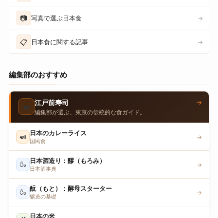
📷
写真で選ぶ日本食
→
📋
日本食に関する記事
→
編集部のおすすめ
→
江戸前寿司
🍣
編集部が選ぶ、東京の伝統的な食ガイド。
日本のカレーライス
🍛
→
国民食
日本酒造り：醪（もろみ）
🍶
→
日本酒事典
酛（もと）：酵母スターター
🍶
→
醸造の基礎
日本の米