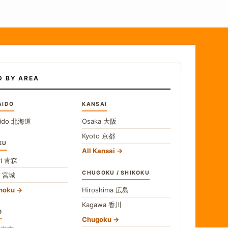
D BY AREA
AIDO
KANSAI
ido
北海道
Osaka
大阪
Kyoto
京都
KU
All Kansai
i
青森
CHUGOKU / SHIKOKU
i
宮城
ohoku
Hiroshima
広島
Kagawa
香川
O
Chugoku