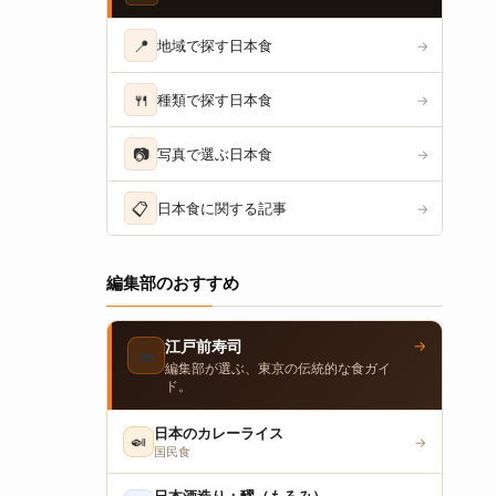
📍
地域で探す日本食
→
🍴
種類で探す日本食
→
📷
写真で選ぶ日本食
→
📋
日本食に関する記事
→
編集部のおすすめ
→
江戸前寿司
🍣
編集部が選ぶ、東京の伝統的な食ガイ
ド。
日本のカレーライス
🍛
→
国民食