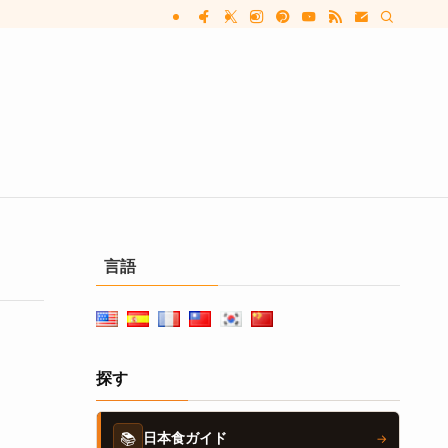
言語
探す
📚
日本食ガイド
→