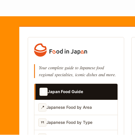
Your complete guide to Japanese food
regional specialties, iconic dishes and more.
📚
Japan Food Guide
📍
Japanese Food by Area
🍴
Japanese Food by Type