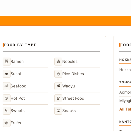
FOOD BY TYPE
FOO
HOKK
🍜
🍝
Ramen
Noodles
Hokka
🍣
🍚
Sushi
Rice Dishes
TOHO
🦐
🥩
Seafood
Wagyu
Aomor
🍲
🥢
Hot Pot
Street Food
Miyag
All T
🍡
🍘
Sweets
Snacks
KANT
🍓
Fruits