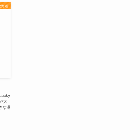
北海道
cky
京や大
さな港