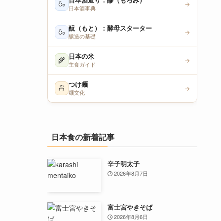
日本酒造り：醪（もろみ）
🍶
→
日本酒事典
酛（もと）：酵母スターター
🍶
→
醸造の基礎
日本の米
🌾
→
主食ガイド
つけ麺
🍜
→
麺文化
日本食の新着記事
辛子明太子
2026年8月7日
富士宮やきそば
2026年8月6日