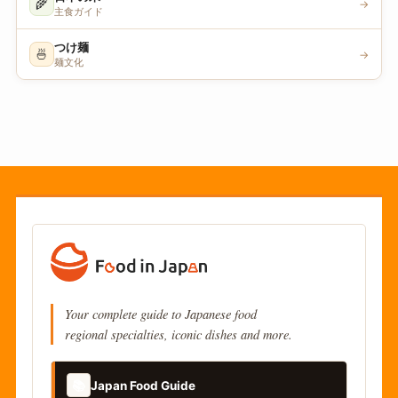
🌾
→
主食ガイド
つけ麺
🍜
→
麺文化
Your complete guide to Japanese food
regional specialties, iconic dishes and more.
📚
Japan Food Guide