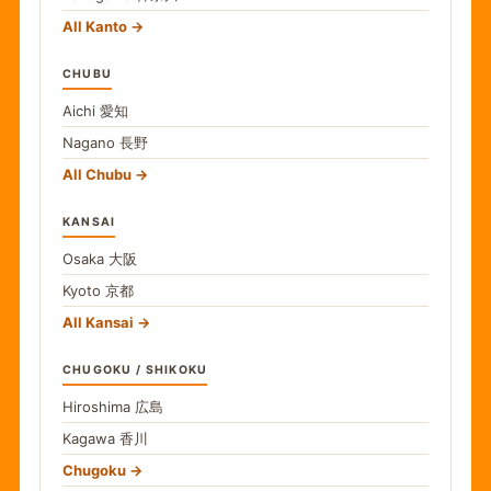
All Kanto
CHUBU
Aichi
愛知
Nagano
長野
All Chubu
KANSAI
Osaka
大阪
Kyoto
京都
All Kansai
CHUGOKU / SHIKOKU
Hiroshima
広島
Kagawa
香川
Chugoku