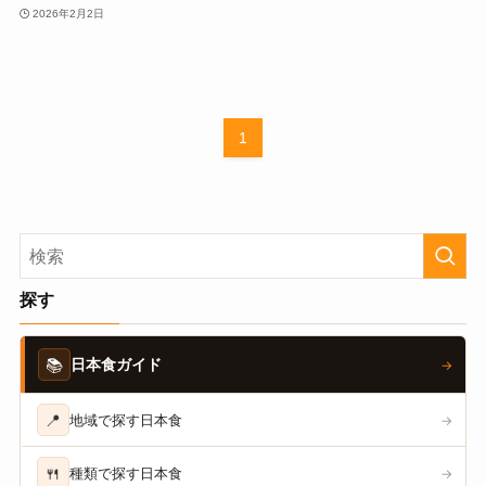
2026年2月2日
1
探す
📚
日本食ガイド
→
📍
地域で探す日本食
→
🍴
種類で探す日本食
→