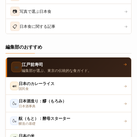
📷
写真で選ぶ日本食
→
📋
日本食に関する記事
→
編集部のおすすめ
→
江戸前寿司
🍣
編集部が選ぶ、東京の伝統的な食ガイド。
日本のカレーライス
🍛
→
国民食
日本酒造り：醪（もろみ）
🍶
→
日本酒事典
酛（もと）：酵母スターター
🍶
→
醸造の基礎
日本の米