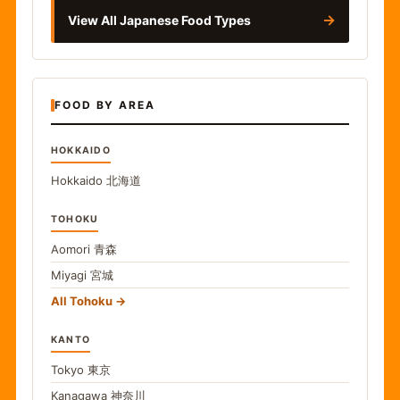
→
View All Japanese Food Types
FOOD BY AREA
HOKKAIDO
Hokkaido
北海道
TOHOKU
Aomori
青森
Miyagi
宮城
All Tohoku
KANTO
Tokyo
東京
Kanagawa
神奈川