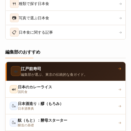
🍴
種類で探す日本食
→
📷
写真で選ぶ日本食
→
📋
日本食に関する記事
→
編集部のおすすめ
→
江戸前寿司
🍣
編集部が選ぶ、東京の伝統的な食ガイド。
日本のカレーライス
🍛
→
国民食
日本酒造り：醪（もろみ）
🍶
→
日本酒事典
酛（もと）：酵母スターター
🍶
→
醸造の基礎