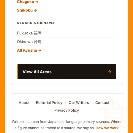
Chugoku
Shikoku
KYUSHU & OKINAWA
Fukuoka
福岡
Okinawa
沖縄
All Kyushu
→
View All Areas
食
About
Editorial Policy
Our Writers
Contact
Privacy Policy
Written in Japan from Japanese-language primary sources. Where
a figure cannot be traced to a source, we say so.
How we work