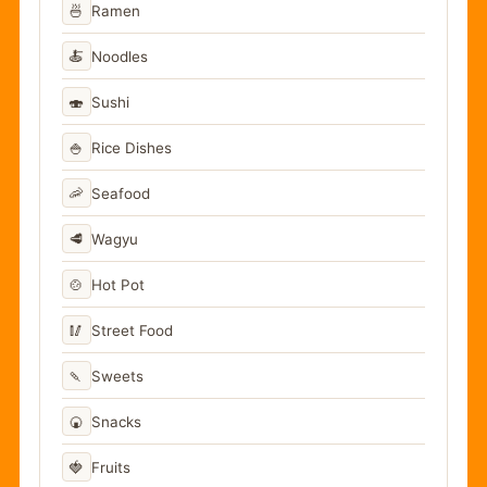
🍜
Ramen
🍝
Noodles
🍣
Sushi
🍚
Rice Dishes
🦐
Seafood
🥩
Wagyu
🍲
Hot Pot
🥢
Street Food
🍡
Sweets
🍘
Snacks
🍓
Fruits