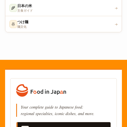
日本の米
🌾
→
主食ガイド
つけ麺
🍜
→
麺文化
Your complete guide to Japanese food:
regional specialties, iconic dishes, and more.