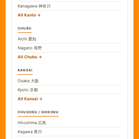
Kanagawa
神奈川
All Kanto
CHUBU
Aichi
愛知
Nagano
長野
All Chubu
KANSAI
Osaka
大阪
Kyoto
京都
All Kansai
CHUGOKU / SHIKOKU
Hiroshima
広島
Kagawa
香川