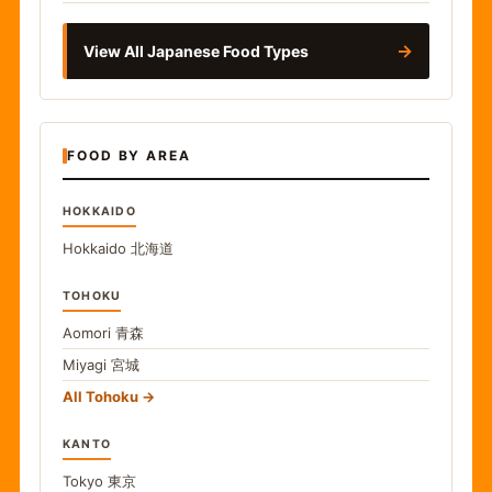
→
View All Japanese Food Types
FOOD BY AREA
HOKKAIDO
Hokkaido
北海道
TOHOKU
Aomori
青森
Miyagi
宮城
All Tohoku
KANTO
Tokyo
東京