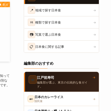
香川
📍
地域で探す日本食
→
🍴
種類で探す日本食
→
📷
写真で選ぶ日本食
→
📋
日本食に関する記事
→
編集部のおすすめ
知って
→
江戸前寿司
🍣
特別な
編集部が選ぶ、東京の伝統的な食ガイ
です。
ド。
日本のカレーライス
🍛
→
国民食