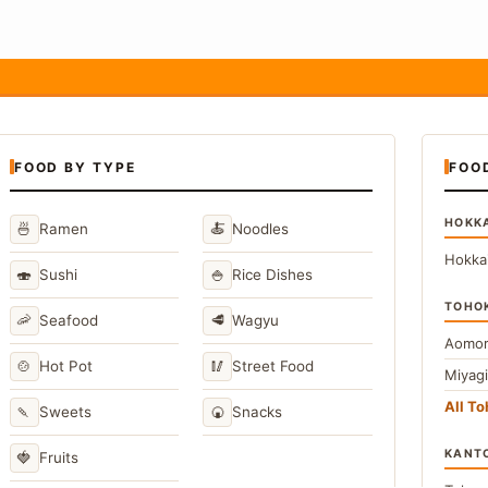
FOOD BY TYPE
FOO
HOKK
🍜
🍝
Ramen
Noodles
Hokka
🍣
🍚
Sushi
Rice Dishes
TOHO
🦐
🥩
Seafood
Wagyu
Aomor
🍲
🥢
Hot Pot
Street Food
Miyag
All T
🍡
🍘
Sweets
Snacks
KANT
🍓
Fruits