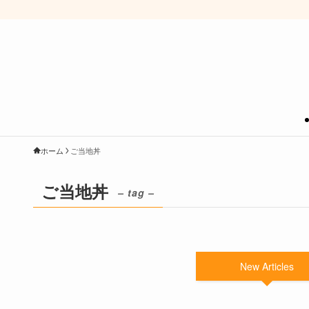
ホーム
ご当地丼
ご当地丼
– tag –
New Articles