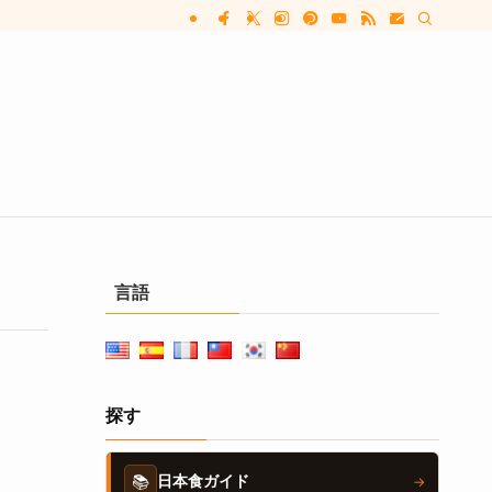
言語
探す
📚
日本食ガイド
→