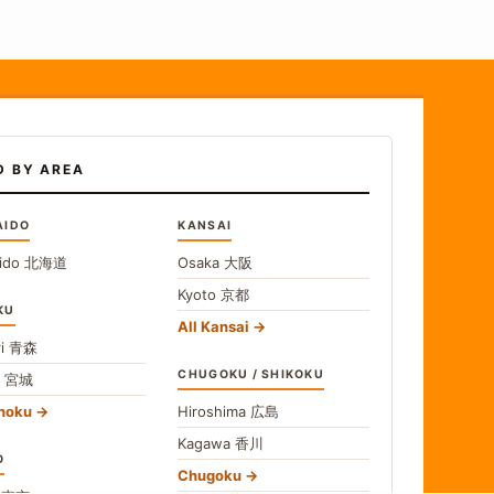
D BY AREA
AIDO
KANSAI
ido
北海道
Osaka
大阪
Kyoto
京都
KU
All Kansai
i
青森
CHUGOKU / SHIKOKU
i
宮城
ohoku
Hiroshima
広島
Kagawa
香川
O
Chugoku