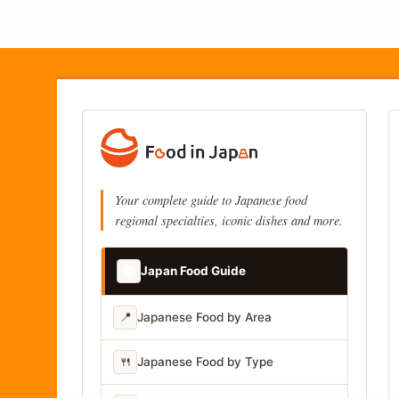
Your complete guide to Japanese food
regional specialties, iconic dishes and more.
📚
Japan Food Guide
📍
Japanese Food by Area
🍴
Japanese Food by Type