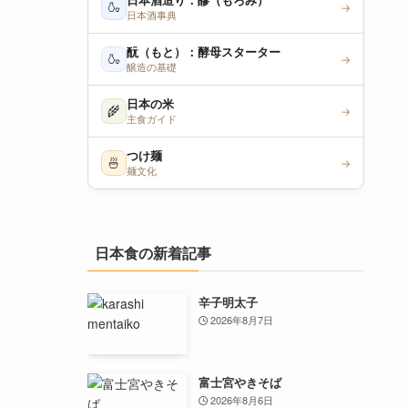
日本酒造り：醪（もろみ）
🍶
→
日本酒事典
酛（もと）：酵母スターター
🍶
→
醸造の基礎
日本の米
🌾
→
主食ガイド
つけ麺
🍜
→
麺文化
日本食の新着記事
辛子明太子
2026年8月7日
富士宮やきそば
2026年8月6日