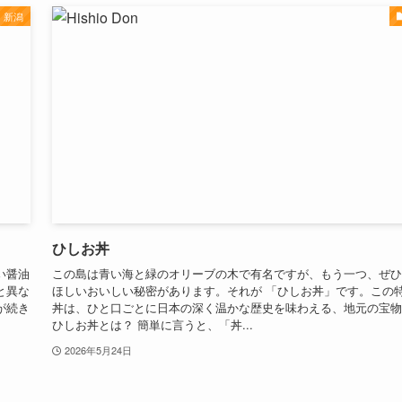
新潟
ひしお丼
い醤油
この島は青い海と緑のオリーブの木で有名ですが、もう一つ、ぜひ
と異な
ほしいおいしい秘密があります。それが 「ひしお丼」です。この
が続き
丼は、ひと口ごとに日本の深く温かな歴史を味わえる、地元の宝物
ひしお丼とは？ 簡単に言うと、「丼...
2026年5月24日