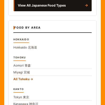
→
View All Japanese Food Types
FOOD BY AREA
HOKKAIDO
Hokkaido
北海道
TOHOKU
Aomori
青森
Miyagi
宮城
All Tohoku
KANTO
Tokyo
東京
Kanagawa
神奈川