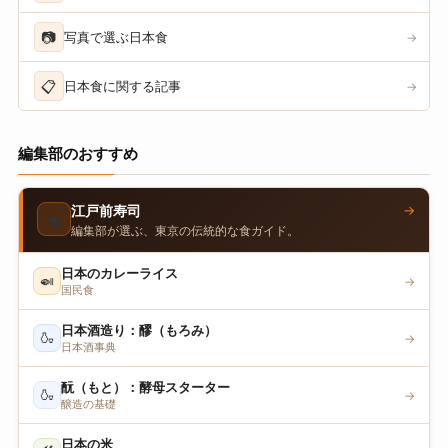
📷
写真で選ぶ日本食
→
📋
日本食に関する記事
→
編集部のおすすめ
→
江戸前寿司
🍣
編集部が選ぶ、東京の伝統的な食ガイド。
日本のカレーライス
🍛
→
国民食
日本酒造り：醪（もろみ）
🍶
→
日本酒事典
酛（もと）：酵母スターター
🍶
→
醸造の基礎
日本の米