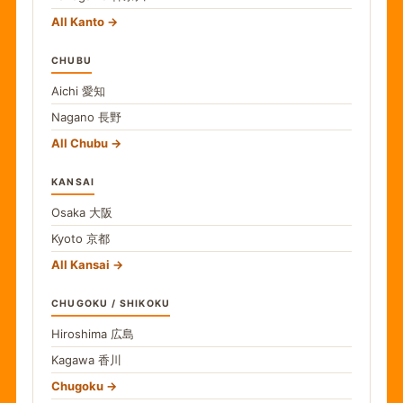
All Kanto
CHUBU
Aichi
愛知
Nagano
長野
All Chubu
KANSAI
Osaka
大阪
Kyoto
京都
All Kansai
CHUGOKU / SHIKOKU
Hiroshima
広島
Kagawa
香川
Chugoku