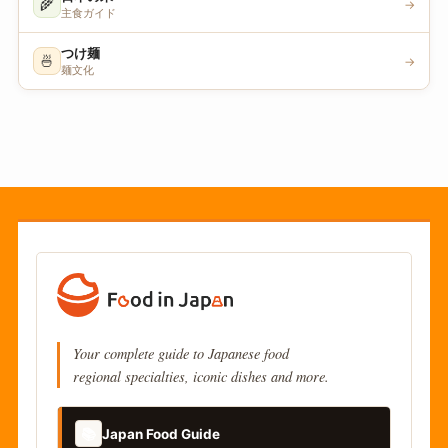
🌾
→
主食ガイド
つけ麺
🍜
→
麺文化
Your complete guide to Japanese food
regional specialties, iconic dishes and more.
📚
Japan Food Guide