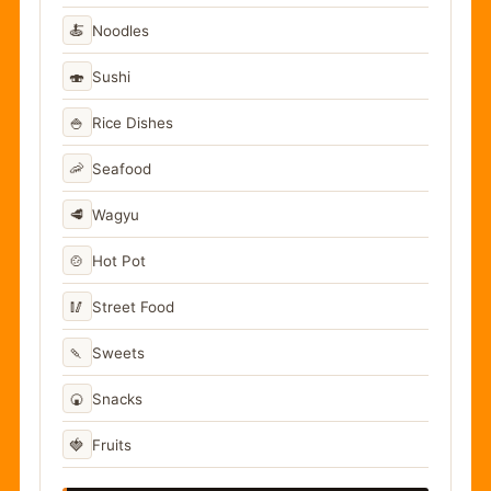
🍝
Noodles
🍣
Sushi
🍚
Rice Dishes
🦐
Seafood
🥩
Wagyu
🍲
Hot Pot
🥢
Street Food
🍡
Sweets
🍘
Snacks
🍓
Fruits