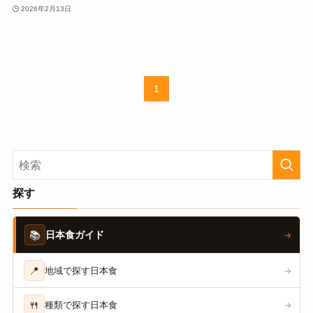
2026年2月13日
1
探す
📚
日本食ガイド
→
📍
地域で探す日本食
→
🍴
種類で探す日本食
→