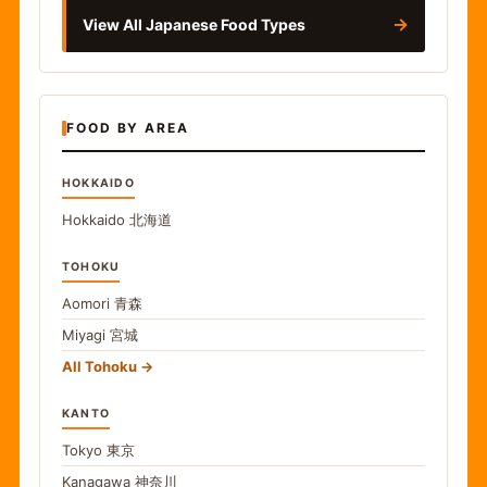
→
View All Japanese Food Types
FOOD BY AREA
HOKKAIDO
Hokkaido
北海道
TOHOKU
Aomori
青森
Miyagi
宮城
All Tohoku
KANTO
Tokyo
東京
Kanagawa
神奈川