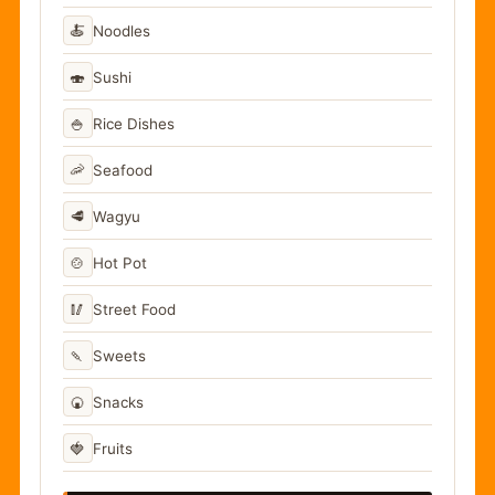
🍝
Noodles
🍣
Sushi
🍚
Rice Dishes
🦐
Seafood
🥩
Wagyu
🍲
Hot Pot
🥢
Street Food
🍡
Sweets
🍘
Snacks
🍓
Fruits