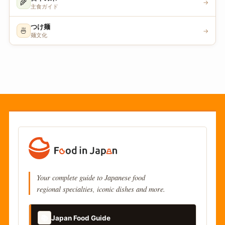
🌾
→
主食ガイド
つけ麺
🍜
→
麺文化
Your complete guide to Japanese food
regional specialties, iconic dishes and more.
📚
Japan Food Guide