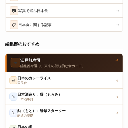
📷
写真で選ぶ日本食
→
📋
日本食に関する記事
→
編集部のおすすめ
→
江戸前寿司
🍣
編集部が選ぶ、東京の伝統的な食ガイド。
日本のカレーライス
🍛
→
国民食
日本酒造り：醪（もろみ）
🍶
→
日本酒事典
酛（もと）：酵母スターター
🍶
→
醸造の基礎
日本の米