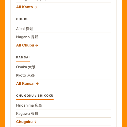
All Kanto
CHUBU
Aichi
愛知
Nagano
長野
All Chubu
KANSAI
Osaka
大阪
Kyoto
京都
All Kansai
CHUGOKU / SHIKOKU
Hiroshima
広島
Kagawa
香川
Chugoku