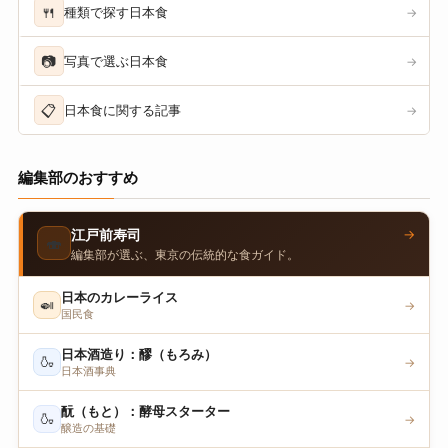
🍴
種類で探す日本食
→
📷
写真で選ぶ日本食
→
📋
日本食に関する記事
→
編集部のおすすめ
→
江戸前寿司
🍣
編集部が選ぶ、東京の伝統的な食ガイド。
日本のカレーライス
🍛
→
国民食
日本酒造り：醪（もろみ）
🍶
→
日本酒事典
酛（もと）：酵母スターター
🍶
→
醸造の基礎