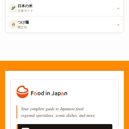
日本の米
🌾
→
主食ガイド
つけ麺
🍜
→
麺文化
Your complete guide to Japanese food:
regional specialties, iconic dishes, and more.