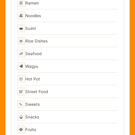
🍜
Ramen
🍝
Noodles
🍣
Sushi
🍚
Rice Dishes
🦐
Seafood
🥩
Wagyu
🍲
Hot Pot
🥢
Street Food
🍡
Sweets
🍘
Snacks
🍓
Fruits