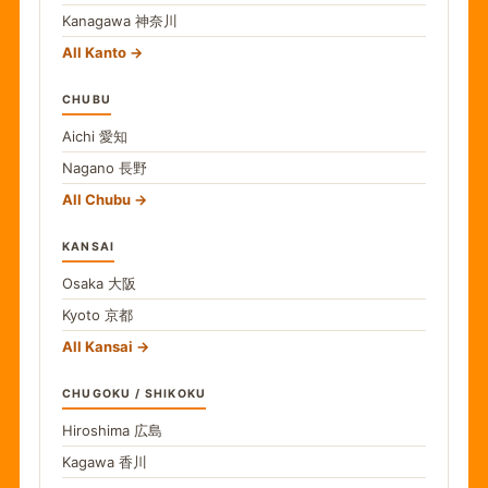
Kanagawa
神奈川
All Kanto
CHUBU
Aichi
愛知
Nagano
長野
All Chubu
KANSAI
Osaka
大阪
Kyoto
京都
All Kansai
CHUGOKU / SHIKOKU
Hiroshima
広島
Kagawa
香川