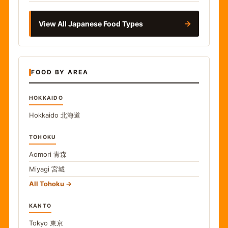
→
View All Japanese Food Types
FOOD BY AREA
HOKKAIDO
Hokkaido
北海道
TOHOKU
Aomori
青森
Miyagi
宮城
All Tohoku
KANTO
Tokyo
東京