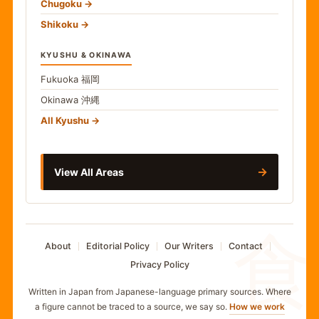
Chugoku
Shikoku
KYUSHU & OKINAWA
Fukuoka
福岡
Okinawa
沖縄
All Kyushu
→
View All Areas
食
About
Editorial Policy
Our Writers
Contact
Privacy Policy
Written in Japan from Japanese-language primary sources. Where
a figure cannot be traced to a source, we say so.
How we work