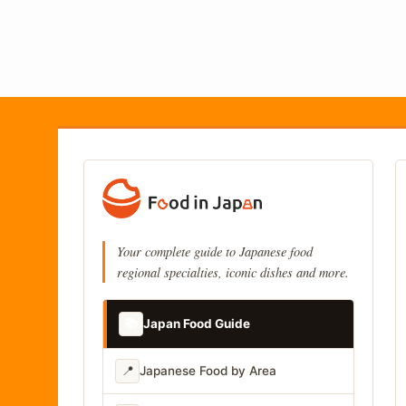
Your complete guide to Japanese food
regional specialties, iconic dishes and more.
📚
Japan Food Guide
📍
Japanese Food by Area