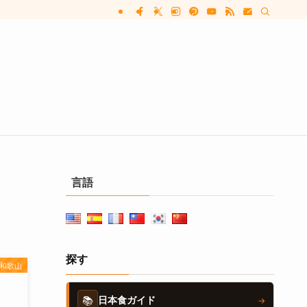
言語
探す
和歌山
📚
日本食ガイド
→