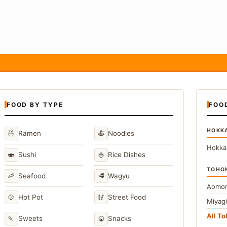
FOOD BY TYPE
FOO
HOKK
🍜
🍝
Ramen
Noodles
Hokka
🍣
🍚
Sushi
Rice Dishes
TOHO
🦐
🥩
Seafood
Wagyu
Aomor
🍲
🥢
Hot Pot
Street Food
Miyag
All T
🍡
🍘
Sweets
Snacks