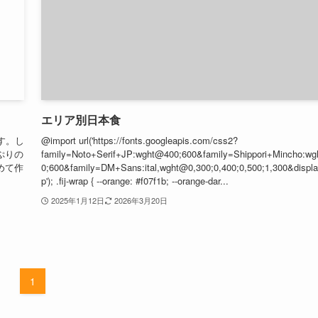
エリア別日本食
す。し
@import url('https://fonts.googleapis.com/css2?
ぷりの
family=Noto+Serif+JP:wght@400;600&family=Shippori+Mincho:w
めて作
0;600&family=DM+Sans:ital,wght@0,300;0,400;0,500;1,300&displ
p'); .fij-wrap { --orange: #f07f1b; --orange-dar...
2025年1月12日
2026年3月20日
1