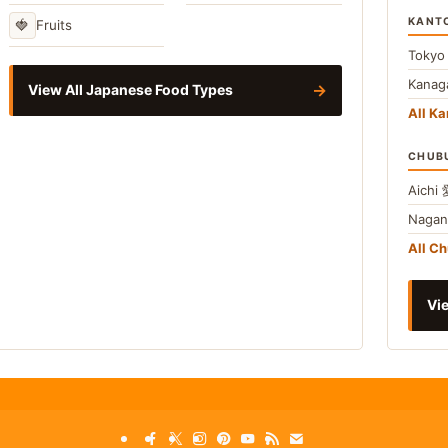
KANT
🍓
Fruits
Toky
Kana
→
View All Japanese Food Types
All Ka
CHUB
Aichi
Naga
All C
Vie