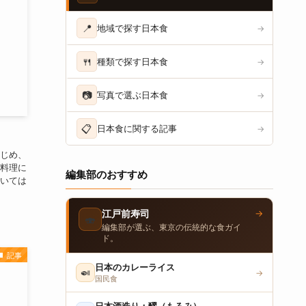
📍
地域で探す日本食
→
🍴
種類で探す日本食
→
📷
写真で選ぶ日本食
→
📋
日本食に関する記事
→
じめ、
料理に
編集部のおすすめ
いては
→
江戸前寿司
🍣
編集部が選ぶ、東京の伝統的な食ガイ
ド。
記事
日本のカレーライス
🍛
→
国民食