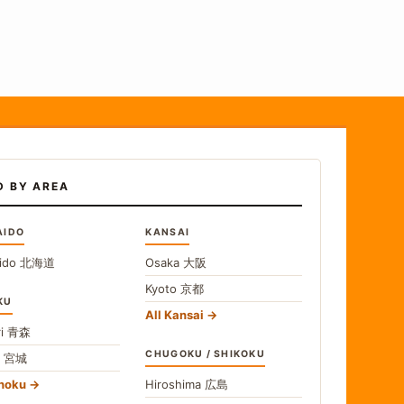
D BY AREA
AIDO
KANSAI
ido
北海道
Osaka
大阪
Kyoto
京都
KU
All Kansai
i
青森
CHUGOKU / SHIKOKU
i
宮城
ohoku
Hiroshima
広島