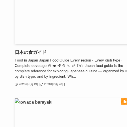
日本の食ガイド
Food in Japan Japan Food Guide Every region · Every dish type ·
Complete coverage 🍜 🍣 🥩 🍲 🍡 🦐 This Japan food guide is the
complete reference for exploring Japanese cuisine — organized by r
by dish type, and by ingredient. Wh...
2026年3月19日
2026年3月20日