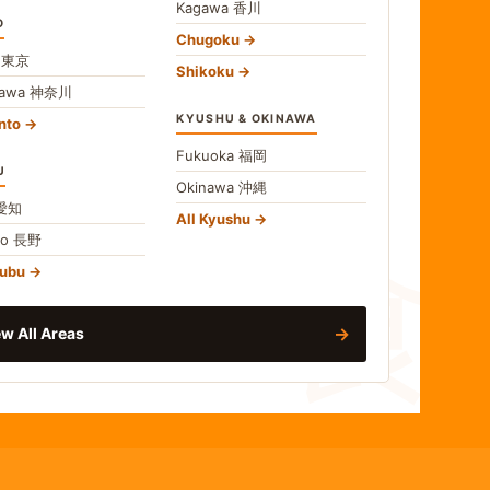
Kagawa
香川
O
Chugoku
o
東京
Shikoku
gawa
神奈川
KYUSHU & OKINAWA
nto
Fukuoka
福岡
U
Okinawa
沖縄
食
愛知
All Kyushu
no
長野
hubu
→
w All Areas