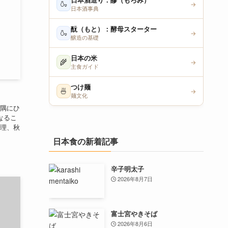
日本酒造り：醪（もろみ）
🍶
→
日本酒事典
酛（もと）：酵母スターター
🍶
→
醸造の基礎
日本の米
🌾
→
主食ガイド
つけ麺
🍜
→
麺文化
隅にひ
なるこ
理、秋
日本食の新着記事
辛子明太子
2026年8月7日
富士宮やきそば
2026年8月6日