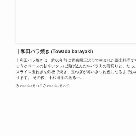
十和田バラ焼き (Towada barayaki)
十和田バラ焼きは、約60年前に青森県三沢市で生まれた郷土料理で
ょうゆベースの甘辛いタレに漬け込んだ牛バラ肉の薄切りと、たっ
スライス玉ねぎを鉄板で焼き、玉ねぎが薄いきつね色になるまで炒
ります。 その後、十和田湖のある十...
2026年1月14日
2026年2月22日