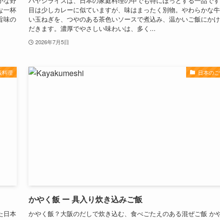
かな野
ハヤシライスは、日本の家庭料理の中でも特にほっとする一品です
な一杯
目は少しカレーに似ていますが、味はまったく別物。やわらかな牛
旨味の
い玉ねぎを、つやのある茶色いソースで煮込み、温かいご飯にかけ
だきます。濃厚でやさしい味わいは、多く...
2026年7月5日
飯料理
日本のご
かやく飯 ー 具入り炊き込みご飯
た日本
かやく飯？大阪のだしで炊き込む、食べごたえのある混ぜご飯 か