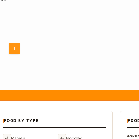
1
FOOD BY TYPE
FOO
HOKK
🍜
🍝
Ramen
Noodles