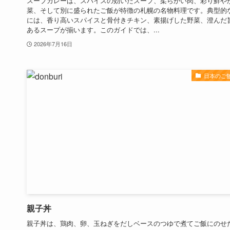
スープカレーは、スパイスの効いたスープ、柔らかい肉、彩り鮮や
菜、そして別に盛られたご飯が特徴の札幌の名物料理です。典型的
には、香り高いスパイスと骨付きチキン、素揚げした野菜、澄んだ
あるスープが揃います。このガイドでは、...
2026年7月16日
日本のご
親子丼
親子丼は、鶏肉、卵、玉ねぎをだしベースのつゆで煮てご飯にのせ