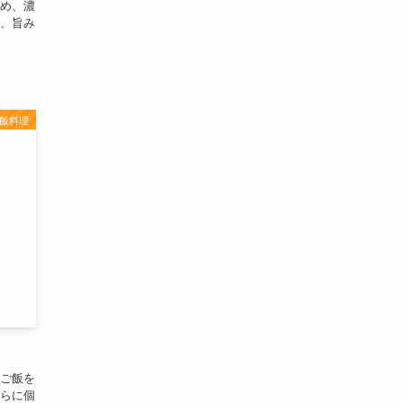
め、濃
、旨み
飯料理
ご飯を
らに個