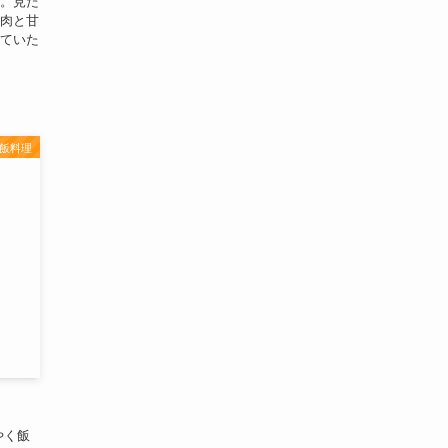
。見た
肉と甘
ていた
飯料理
やく飯