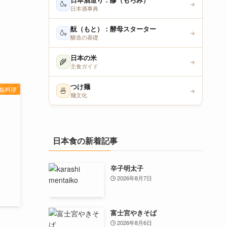
日本酒造り：醪（もろみ）
🍶
→
日本酒事典
酛（もと）：酵母スターター
🍶
→
醸造の基礎
日本の米
🌾
→
主食ガイド
つけ麺
飯料理
🍜
→
麺文化
日本食の新着記事
辛子明太子
2026年8月7日
富士宮やきそば
2026年8月6日