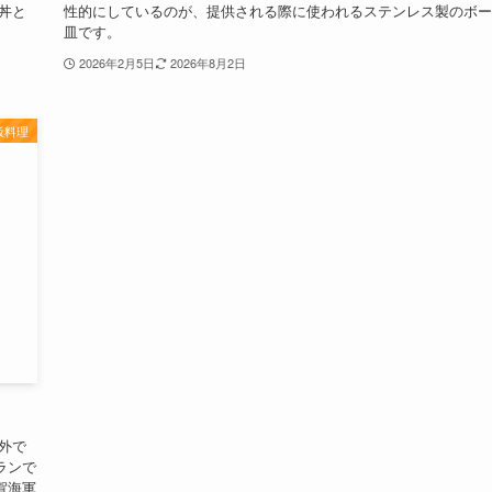
丼と
性的にしているのが、提供される際に使われるステンレス製のボー
皿です。
2026年2月5日
2026年8月2日
飯料理
外で
ランで
賀海軍