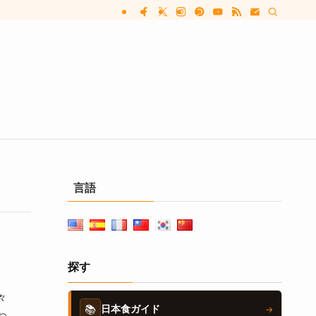
言語
探す
々
📚
日本食ガイド
→
わ