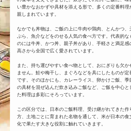
い豊かなおかずや具材を添える形で、多くの定番料理
親しまれています。
なかでも丼物は、ご飯の上に牛肉や鶏肉、とんかつ、
ぷら、魚介などをのせる人気の食べ方です。代表的な
のには牛丼、かつ丼、親子丼があり、手軽さと満足感
高さから全国で広く愛されています。
また、持ち運びやすい食べ物として、おにぎりも欠か
ません。鮭や梅干し、まぐろなどを具にしたものが定
です。そのほかにも、カレーライス、卵かけご飯、季
の具材を混ぜ込んだ炊き込みご飯など、ご飯を中心と
た料理は多彩にそろっています。
この区分では、日本のご飯料理、受け継がれてきた作
方、土地ごとに育まれた名物を通して、米が日本の食
化で果たす大きな役割に触れていきます。