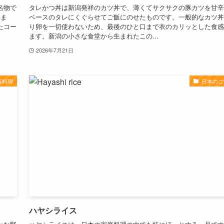
名物で
タレかつ丼は新潟発祥のカツ丼で、薄くてサクサクの豚カツを甘辛
みま
ベースのタレにくぐらせてご飯にのせたものです。一般的なカツ丼
たコー
り卵を一切使わないため、最後のひと口まで衣のカリッとした食感
ます。新潟の小さな食堂から生まれたこの...
2026年7月21日
飯料理
日本のご
ハヤシライス