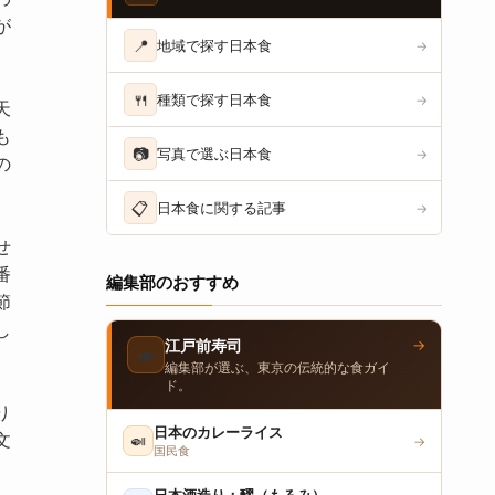
が
📍
地域で探す日本食
→
🍴
種類で探す日本食
→
天
も
📷
写真で選ぶ日本食
→
の
📋
日本食に関する記事
→
せ
番
編集部のおすすめ
節
し
→
江戸前寿司
🍣
編集部が選ぶ、東京の伝統的な食ガイ
ド。
り
日本のカレーライス
文
🍛
→
国民食