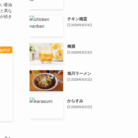
い醤油
と異な
が続き
チキン南蛮
2026年8月4日
梅酒
飯料理
2026年8月3日
旭川ラーメン
2026年8月2日
からすみ
2026年8月2日