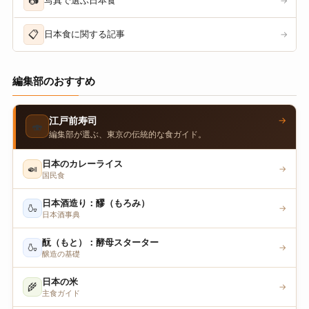
📷
写真で選ぶ日本食
→
📋
日本食に関する記事
→
編集部のおすすめ
→
江戸前寿司
🍣
編集部が選ぶ、東京の伝統的な食ガイド。
日本のカレーライス
🍛
→
国民食
日本酒造り：醪（もろみ）
🍶
→
日本酒事典
酛（もと）：酵母スターター
🍶
→
醸造の基礎
日本の米
🌾
→
主食ガイド