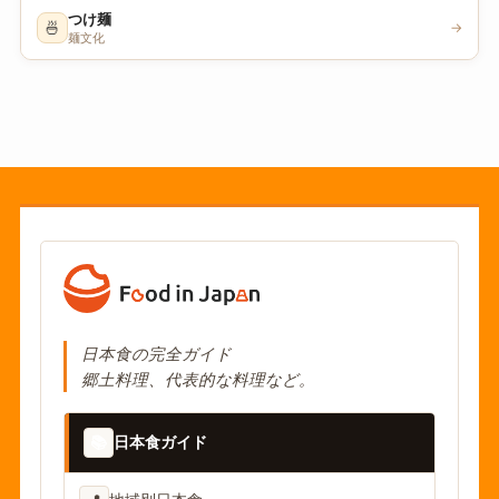
つけ麺
🍜
→
麺文化
日本食の完全ガイド
郷土料理、代表的な料理など。
📚
日本食ガイド