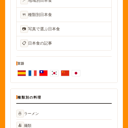
📍
地域別日本食
🍴
種類別日本食
📷
写真で選ぶ日本食
📋
日本食の記事
言語
種類別の料理
🍜
ラーメン
🍝
麺類