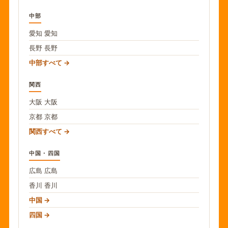
中部
愛知
愛知
長野
長野
中部すべて
関西
大阪
大阪
京都
京都
関西すべて
中国・四国
広島
広島
香川
香川
中国
四国