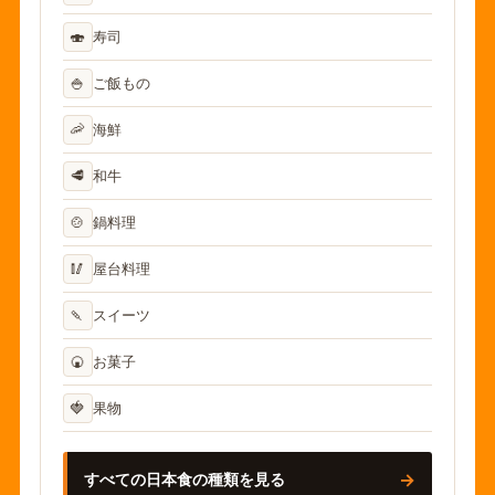
🍣
寿司
🍚
ご飯もの
🦐
海鮮
🥩
和牛
🍲
鍋料理
🥢
屋台料理
🍡
スイーツ
🍘
お菓子
🍓
果物
→
すべての日本食の種類を見る