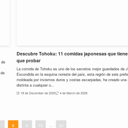
Descubre Tohoku: 11 comidas japonesas que tiene
que probar
 de
La comida de Tohoku es uno de los secretos mejor guardados de 
 de
Escondida en la esquina noreste del país, esta región de seis prefe
moldeada por inviernos duros y costas escarpadas, ha creado una
distinta a cualquier o...
18 de December de 2025
4 de March de 2026
7
8
9
10
...
20