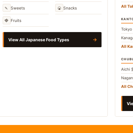
All T
🍡
🍘
Sweets
Snacks
KANT
🍓
Fruits
Toky
Kana
→
View All Japanese Food Types
All Ka
CHUB
Aichi
Naga
All C
Vie