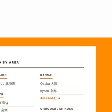
D BY AREA
AIDO
KANSAI
ido
北海道
Osaka
大阪
Kyoto
京都
KU
All Kansai
i
青森
CHUGOKU / SHIKOKU
i
宮城