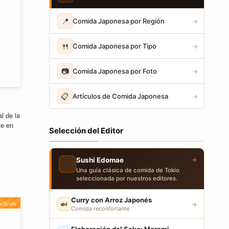
📍
Comida Japonesa por Región
→
🍴
Comida Japonesa por Tipo
→
📷
Comida Japonesa por Foto
→
📋
Artículos de Comida Japonesa
→
l de la
te en
Selección del Editor
→
Sushi Edomae
🍣
Una guía clásica de comida de Tokio
seleccionada por nuestros editores.
Curry con Arroz Japonés
rtículo
🍛
→
Comida reconfortante