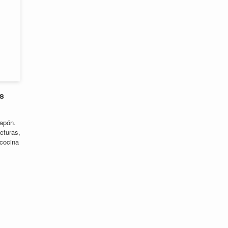
s
Japón.
cturas,
 cocina