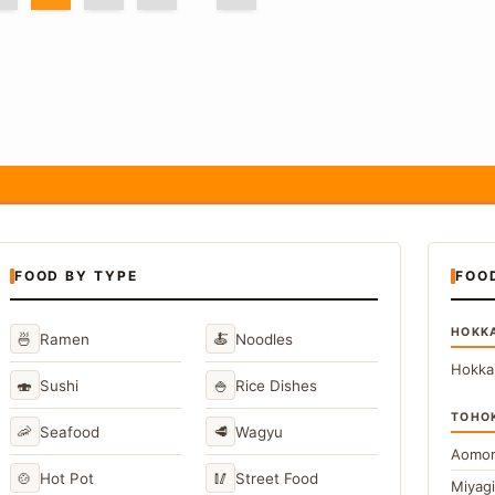
FOOD BY TYPE
FOO
HOKK
🍜
🍝
Ramen
Noodles
Hokka
🍣
🍚
Sushi
Rice Dishes
TOHO
🦐
🥩
Seafood
Wagyu
Aomor
🍲
🥢
Hot Pot
Street Food
Miyag