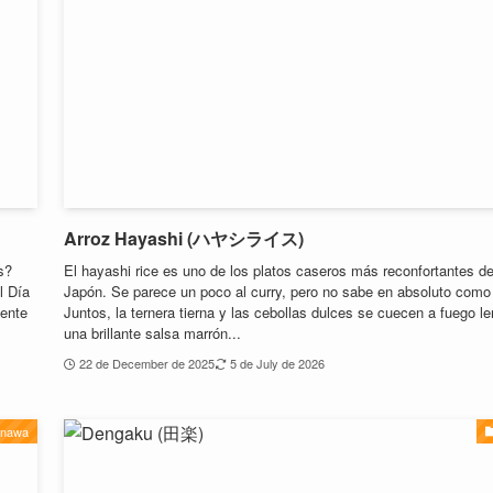
Arroz Hayashi (ハヤシライス)
s?
El hayashi rice es uno de los platos caseros más reconfortantes d
l Día
Japón. Se parece un poco al curry, pero no sabe en absoluto como 
mente
Juntos, la ternera tierna y las cebollas dulces se cuecen a fuego le
una brillante salsa marrón...
22 de December de 2025
5 de July de 2026
inawa