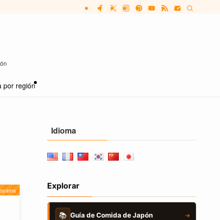
pón
 por región
Idioma
Explorar
oyama
📚
Guía de Comida de Japón
→