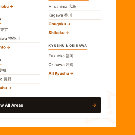
ohoku
Hiroshima
広島
Kagawa
香川
O
Chugoku
o
東京
Shikoku
gawa
神奈川
KYUSHU & OKINAWA
nto
Fukuoka
福岡
U
Okinawa
沖縄
食
愛知
All Kyushu
no
長野
hubu
→
w All Areas