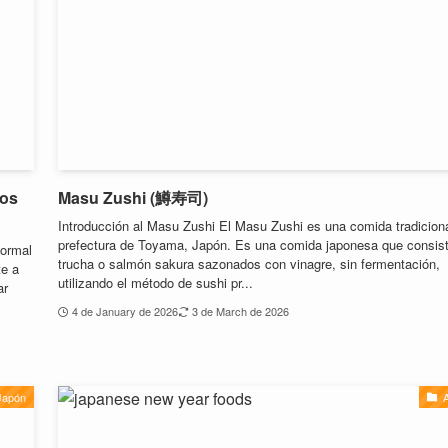
ros
Masu Zushi (鱒寿司)
Introducción al Masu Zushi El Masu Zushi es una comida tradiciona
prefectura de Toyama, Japón. Es una comida japonesa que consis
formal
trucha o salmón sakura sazonados con vinagre, sin fermentación,
te a
utilizando el método de sushi pr...
ar
4 de January de 2026
3 de March de 2026
Japón
A