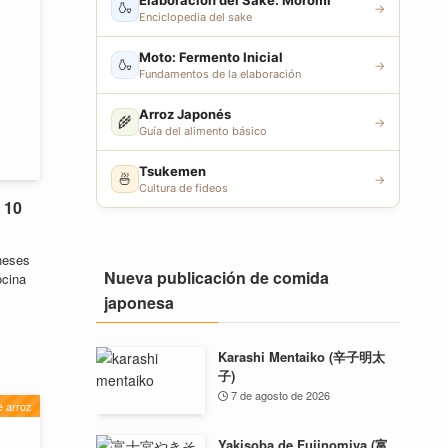
Elaboración del Sake: Moromi
🍶
→
Enciclopedia del sake
Moto: Fermento Inicial
🍶
→
Fundamentos de la elaboración
Arroz Japonés
🌾
→
Guía del alimento básico
Tsukemen
🍜
→
Cultura de fideos
 10
neses
Nueva publicación de comida
ocina
japonesa
Karashi Mentaiko (辛子明太
子)
7 de agosto de 2026
e arroz
Yakisoba de Fujinomiya (富