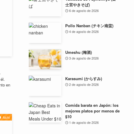
士宮やきそば)
6 de agosto de 2026
Pollo Nanban (チキン南蛮)
4 de agosto de 2026
Umeshu (梅酒)
3 de agosto de 2026
e
Karasumi (からすみ)
él.
nto en
2 de agosto de 2026
Comida barata en Japón: los
mejores platos por menos de
$10
Aichi
1 de agosto de 2026