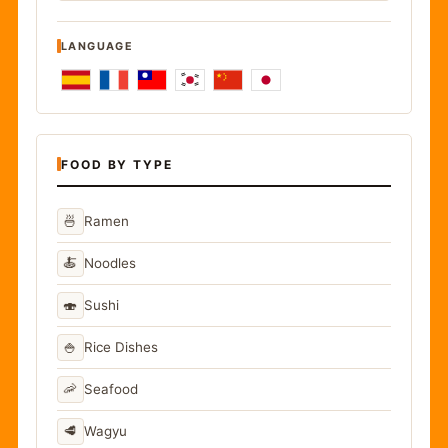
LANGUAGE
FOOD BY TYPE
🍜
Ramen
🍝
Noodles
🍣
Sushi
🍚
Rice Dishes
🦐
Seafood
🥩
Wagyu