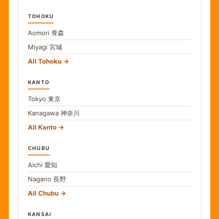
TOHOKU
Aomori
青森
Miyagi
宮城
All Tohoku
KANTO
Tokyo
東京
Kanagawa
神奈川
All Kanto
CHUBU
Aichi
愛知
Nagano
長野
All Chubu
KANSAI