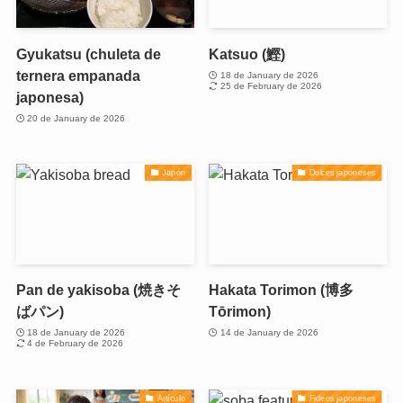
Gyukatsu (chuleta de
Katsuo (鰹)
ternera empanada
18 de January de 2026
25 de February de 2026
japonesa)
20 de January de 2026
Japón
Dulces japoneses
Pan de yakisoba (焼きそ
Hakata Torimon (博多
ばパン)
Tōrimon)
18 de January de 2026
14 de January de 2026
4 de February de 2026
Artículo
Fideos japoneses