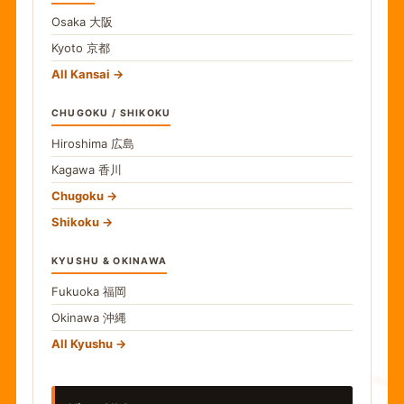
Osaka
大阪
Kyoto
京都
All Kansai
CHUGOKU / SHIKOKU
Hiroshima
広島
Kagawa
香川
Chugoku
Shikoku
KYUSHU & OKINAWA
Fukuoka
福岡
Okinawa
沖縄
食
All Kyushu