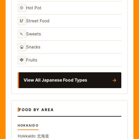
🍲
Hot Pot
🥢
Street Food
🍡
Sweets
🍘
Snacks
🍓
Fruits
→
View All Japanese Food Types
FOOD BY AREA
HOKKAIDO
Hokkaido
北海道