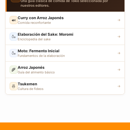
Una guía clásica de comida de Tokio seleccionada por
nuestros editores.
Curry con Arroz Japonés
🍛
→
Comida reconfortante
Elaboración del Sake: Moromi
🍶
→
Enciclopedia del sake
Moto: Fermento Inicial
🍶
→
Fundamentos de la elaboración
Arroz Japonés
🌾
→
Guía del alimento básico
Tsukemen
🍜
→
Cultura de fideos