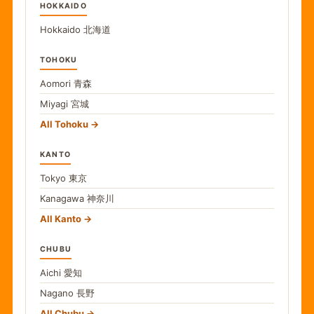
HOKKAIDO
Hokkaido
北海道
TOHOKU
Aomori
青森
Miyagi
宮城
All Tohoku
KANTO
Tokyo
東京
Kanagawa
神奈川
All Kanto
CHUBU
Aichi
愛知
Nagano
長野
All Chubu