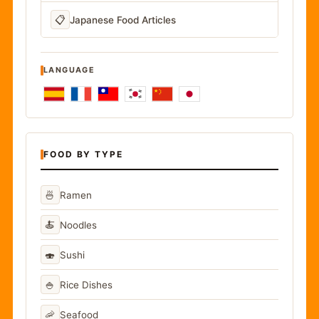
📋
Japanese Food Articles
LANGUAGE
FOOD BY TYPE
🍜
Ramen
🍝
Noodles
🍣
Sushi
🍚
Rice Dishes
🦐
Seafood