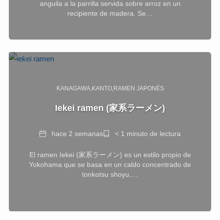
anguila a la parrilla servida sobre arroz en un
recipiente de madera. Se…
KANAGAWA
KANTO
RAMEN JAPONÉS
Iekei ramen (家系ラーメン)
Fecha
Tiempo
hace 2 semanas
< 1 minuto de lectura
de
El ramen Iekei (家系ラーメン) es un estilo propio de
lectura
Yokohama que se basa en un caldo concentrado de
tonkotsu shoyu,…