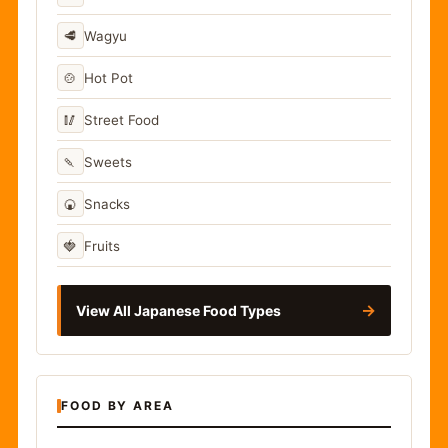
🥩
Wagyu
🍲
Hot Pot
🥢
Street Food
🍡
Sweets
🍘
Snacks
🍓
Fruits
→
View All Japanese Food Types
FOOD BY AREA