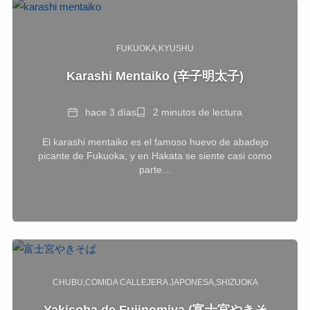
FUKUOKA
KYUSHU
Karashi Mentaiko (辛子明太子)
Fecha
Tiempo
hace 3 días
2 minutos de lectura
de
El karashi mentaiko es el famoso huevo de abadejo
lectura
picante de Fukuoka, y en Hakata se siente casi como
parte…
CHUBU
COMIDA CALLEJERA JAPONESA
SHIZUOKA