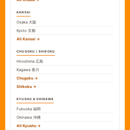
KANSAI
Osaka
大阪
Kyoto
京都
All Kansai
CHUGOKU / SHIKOKU
Hiroshima
広島
Kagawa
香川
Chugoku
Shikoku
KYUSHU & OKINAWA
Fukuoka
福岡
Okinawa
沖縄
All Kyushu