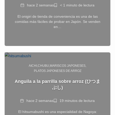
Fecha
Tiempo
hace 2 semanas
< 1 minuto de lectura
de
El onigiri de tienda de conveniencia es una de las
lectura
comidas más fáciles de probar en Japón. Se venden
en…
AICHI
CHUBU
MARISCOS JAPONESES
PLATOS JAPONESES DE ARROZ
Anguila a la parrilla sobre arroz (ひつま
ぶし)
Fecha
Tiempo
hace 2 semanas
19 minutos de lectura
de
El hitsumabushi es una especialidad de Nagoya:
lectura