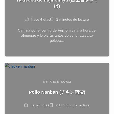
Yakisoba de Fujinomiya (富士宮やきそ
ば)
Fecha
Tiempo
hace 4 días
2 minutos de lectura
de
Camina por el centro de Fujinomiya a la hora del
lectura
almuerzo y lo olerás antes de verlo. La salsa
golpea…
KYUSHU
MIYAZAKI
Pollo Nanban (チキン南蛮)
Fecha
Tiempo
hace 6 días
< 1 minuto de lectura
de