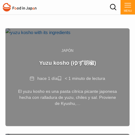
MENU
JAPÓN
Yuzu kosho (ゆず胡椒)
Fecha
Tiempo
hace 1 día
< 1 minuto de lectura
de
El yuzu kosho es una pasta cítrica picante japonesa
lectura
hecha con ralladura de yuzu, chiles y sal. Proviene
de Kyushu,…