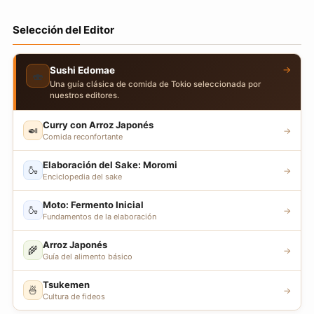
Selección del Editor
→
Sushi Edomae
🍣
Una guía clásica de comida de Tokio seleccionada por
nuestros editores.
Curry con Arroz Japonés
🍛
→
Comida reconfortante
Elaboración del Sake: Moromi
🍶
→
Enciclopedia del sake
Moto: Fermento Inicial
🍶
→
Fundamentos de la elaboración
Arroz Japonés
🌾
→
Guía del alimento básico
Tsukemen
🍜
→
Cultura de fideos